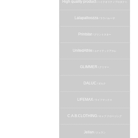
High quality product
/ ハイクオリティプロダクト
Lalapalloozza
/ ララパルーザ
Printstar
/ プリントスター
UnitedAthle
/ ユナイテッドアスレ
GLIMMER
/ グリマー
DALUC
/ ダルク
LIFEMAX
/ ライフマックス
C.A.B.CLOTHING
/ キャブ クロージング
Jellan
/ ジェラン