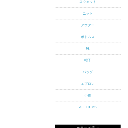
アルスタイ
スウェット
ルブランド
ニット
専門通販
アウター
ボトムス
靴
帽子
バッグ
エプロン
小物
ALL ITEMS