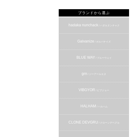
ブランドから選ぶ
hadaka nunchack
/ ハダカヌンチャク
Galvanize
/ ガルバナイズ
BLUE WAY
/ ブルーウェイ
grn
/ ジーアールエヌ
VIBGYOR
/ ビブジョー
HALHAM
/ ハルハム
CLONE DEVGRU
/ クローンデベグル