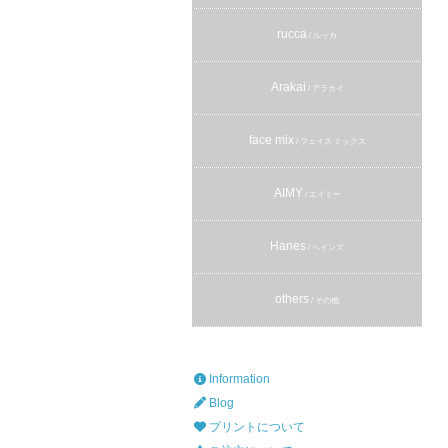
rucca
/ ルッカ
Arakai
/ アラカイ
face mix
/ フェイス ミックス
AIMY
/ エイミー
Hanes
/ ヘインズ
others
/ その他
Information
Blog
プリントについて