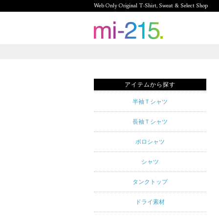
Web Only Original T-Shirt, Sweat & Select Shop
mi-215.
Web Only
Original T-
アイテムから探す
Shirt,
半袖Ｔシャツ
Sweat &
長袖Ｔシャツ
Select
ポロシャツ
Shop mi-
シャツ
215. Tシャ
タンクトップ
ツを中心と
ドライ素材
したカジュ