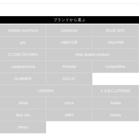
ブランドから選ぶ
hadaka nunchack
Galvanize
BLUE WAY
grn
VIBGYOR
HALHAM
CLONE DEVGRU
High quality product
Lalapalloozza
Printstar
UnitedAthle
GLIMMER
DALUC
LIFEMAX
C.A.B.CLOTHING
Jellan
rucca
Arakai
face mix
AIMY
Hanes
others