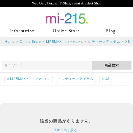
Web Only Original T-Shirt, Sweat & Select Shop
mi-215. Web Only Original T-Shirt,
Information
Online Store
Blog
Sweat & Select Shop mi-215. Tシャ
Home
>
Online Store
>
LIFEMAX
>
レディースアイテム
>
XS
/ ライフマックス
ツを中心としたカジュアルスタイルブ
ランド専門通販
×
LIFEMAX
×
レディースアイテム
×
XS
/ ライフマックス
該当の商品がありません。
Homeに戻る