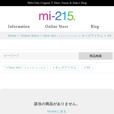
Web Only Original T-Shirt, Sweat & Select Shop
mi-215. Web Only Original T-Shirt,
Information
Online Store
Blog
Sweat & Select Shop mi-215. Tシャ
Home
>
Online Store
>
face mix
>
キッズアイテム
>
XS
/ フェイス ミックス
ツを中心としたカジュアルスタイルブ
ランド専門通販
×
face mix
×
キッズアイテム
×
XS
/ フェイス ミックス
該当の商品がありません。
Homeに戻る