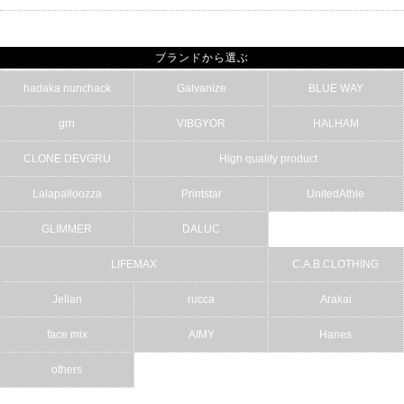
ブランドから選ぶ
hadaka nunchack
Galvanize
BLUE WAY
grn
VIBGYOR
HALHAM
CLONE DEVGRU
High quality product
Lalapalloozza
Printstar
UnitedAthle
GLIMMER
DALUC
LIFEMAX
C.A.B.CLOTHING
Jellan
rucca
Arakai
face mix
AIMY
Hanes
others