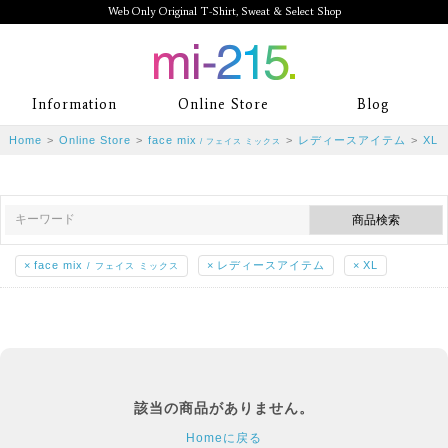
Web Only Original T-Shirt, Sweat & Select Shop
mi-215. Web Only Original T-Shirt,
Information
Online Store
Blog
Sweat & Select Shop mi-215. Tシャ
Home
>
Online Store
>
face mix
>
レディースアイテム
>
XL
/ フェイス ミックス
ツを中心としたカジュアルスタイルブ
ランド専門通販
×
face mix
×
レディースアイテム
×
XL
/ フェイス ミックス
該当の商品がありません。
Homeに戻る