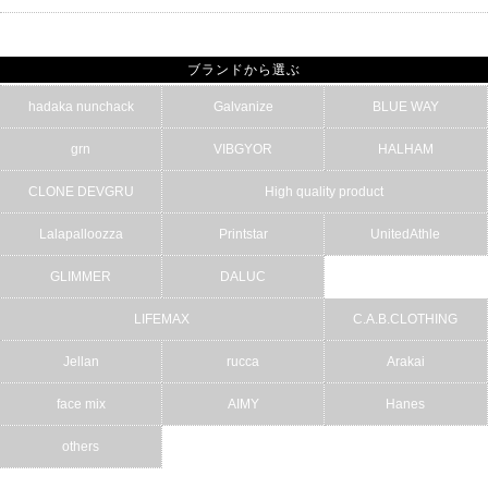
ブランドから選ぶ
hadaka nunchack
Galvanize
BLUE WAY
grn
VIBGYOR
HALHAM
CLONE DEVGRU
High quality product
Lalapalloozza
Printstar
UnitedAthle
GLIMMER
DALUC
LIFEMAX
C.A.B.CLOTHING
Jellan
rucca
Arakai
face mix
AIMY
Hanes
others