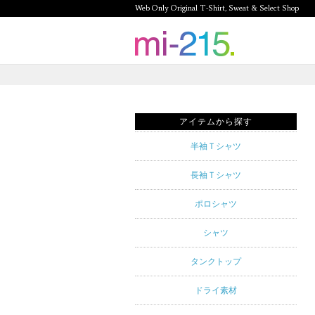
Web Only Original T-Shirt, Sweat & Select Shop
mi-215.
Web Only
Original T-
アイテムから探す
Shirt,
半袖Ｔシャツ
Sweat &
長袖Ｔシャツ
Select
ポロシャツ
Shop mi-
シャツ
215. Tシャ
タンクトップ
ツを中心と
ドライ素材
したカジュ