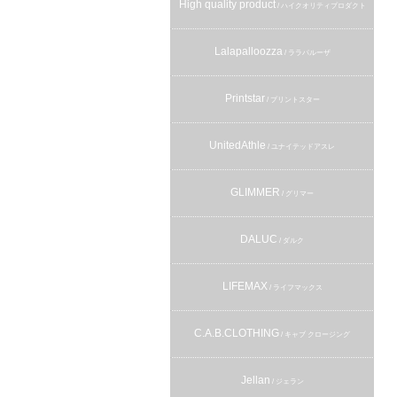
High quality product
/ ハイクオリティプロダクト
Lalapalloozza
/ ララパルーザ
Printstar
/ プリントスター
UnitedAthle
/ ユナイテッドアスレ
GLIMMER
/ グリマー
DALUC
/ ダルク
LIFEMAX
/ ライフマックス
C.A.B.CLOTHING
/ キャブ クロージング
Jellan
/ ジェラン