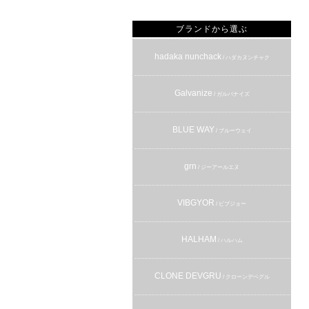
ブランドから選ぶ
hadaka nunchack
/ ハダカヌンチャク
Galvanize
/ ガルバナイズ
BLUE WAY
/ ブルーウェイ
grn
/ ジーアールエヌ
VIBGYOR
/ ビブジョー
HALHAM
/ ハルハム
CLONE DEVGRU
/ クローンデベグル