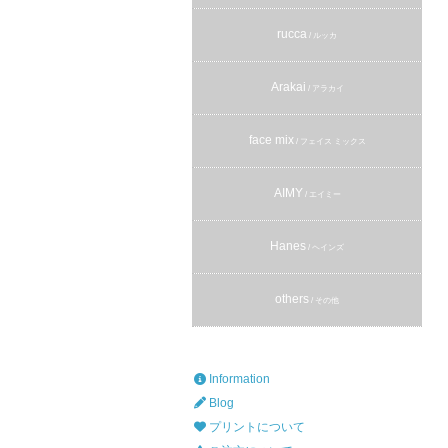
rucca
/ ルッカ
Arakai
/ アラカイ
face mix
/ フェイス ミックス
AIMY
/ エイミー
Hanes
/ ヘインズ
others
/ その他
Information
Blog
プリントについて