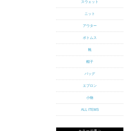
アルスタイ
スウェット
ルブランド
ニット
専門通販
アウター
ボトムス
靴
帽子
バッグ
エプロン
小物
ALL ITEMS