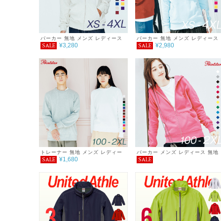
パーカー 無地 メンズ レディース
パーカー 無地 メンズ レディース
¥3,280
¥2,980
SALE
SALE
シンプル カジュアル おしゃれ 重
シンプル カジュアル おしゃれ 重
ね着 服 ダブル フード ジップパー
ね着 服 ダブル フード プルオーバ
カー 裏毛 9.7オンス あったか ゆ
ーパーカー 裏毛 9.7オンス あっ
ったり 春 秋 冬 巣ごもり
か ゆったり 春 秋 冬 巣ごもり
トレーナー 無地 メンズ レディー
パーカー メンズ レディース 無地
¥1,680
SALE
SALE
ス キッズ シンプル カジュアル お
シンプル キッズ カジュアル おし
しゃれ 重ね着 服 ライトトレーナ
ゃれ 重ね着 服 ライト ジップアッ
ー クルーネック 裏毛 8.4オンス
プパーカー 裏毛 8.4オンス ゆっ
ゆったり 春 秋 巣ごもり プチプラ
り 春 秋 巣ごもり プチプラ コー
コーデ