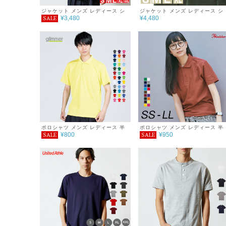
ジャケット メンズ レディース シ
ジャケット メンズ レディース シ
¥3,480
¥4,480
SALE
ンプル チーム サークル 無地 おし
ンプル チーム サークル 無地 おし
ゃれ シンプル 秋 冬 服 ナイロン
ゃれ シンプル 秋 冬 服 シープボ
コーチジャケット 裏地付き
フリース スタンドジャケット 裏
付
ポロシャツ メンズ レディース 半
ポロシャツ メンズ レディース 半
¥800
¥950
SALE
SALE
袖 4.4オンス ドライポロシャツ
袖 無地 シンプル おしゃれ 男女兼
用 父の日ギフト 通学 通勤 ゴルフ
服 春 夏 Printstar プリントスタ
サイズ 4.9oz