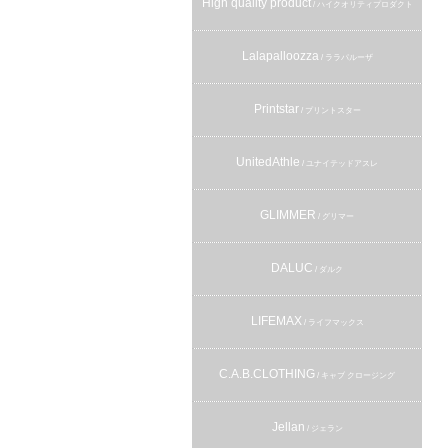
High quality product
/ ハイクオリティプロダクト
Lalapalloozza
/ ララパルーザ
Printstar
/ プリントスター
UnitedAthle
/ ユナイテッドアスレ
GLIMMER
/ グリマー
DALUC
/ ダルク
LIFEMAX
/ ライフマックス
C.A.B.CLOTHING
/ キャブ クロージング
Jellan
/ ジェラン