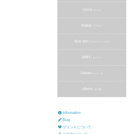
rucca
/ ルッカ
Arakai
/ アラカイ
face mix
/ フェイス ミックス
AIMY
/ エイミー
Hanes
/ ヘインズ
others
/ その他
Information
Blog
プリントについて