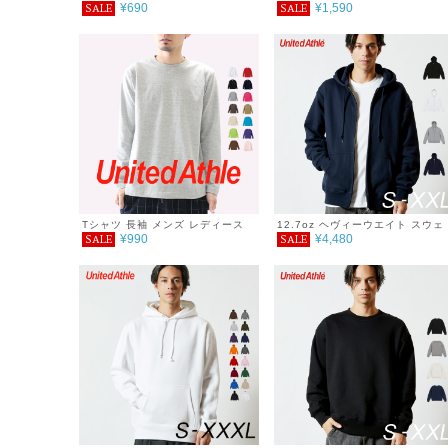
¥690
¥1,590
SALE
SALE
ーウェイト Ｔシャツ シンプル お
無地 マグナムウェイトＴシャツ 
遊戯 重ね着 春 夏 5.6oz
ッグシルエット シンプル おしゃ
重ね着 春 夏 9.1oz 極厚 大きい
イズ クルーネック ティーシャツ
Tシャツ 長袖 メンズ レディース
12.7oz ヘヴィーウエイト スウェ
¥990
¥4,480
SALE
SALE
無地 ロングスリーブTシャツ シン
ット ジップパーカー 裏パイル 無
プル 重ね着 おしゃれ 春 服
地 メンズ レディース シンプル お
しゃれ 秋 冬