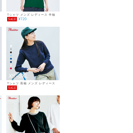
Tシャツ メンズ レディース 半袖
¥720
SALE
5.6oz ヘビーウェイトTシャツ
100～160cm
Tシャツ 長袖 メンズ レディース
SALE
無地 シンプル カジュアル プチプ
ラ 使いまわし コーデ スーパーヘ
ビーウェイト 長袖Tシャツ 厚手 服
7.4オンス