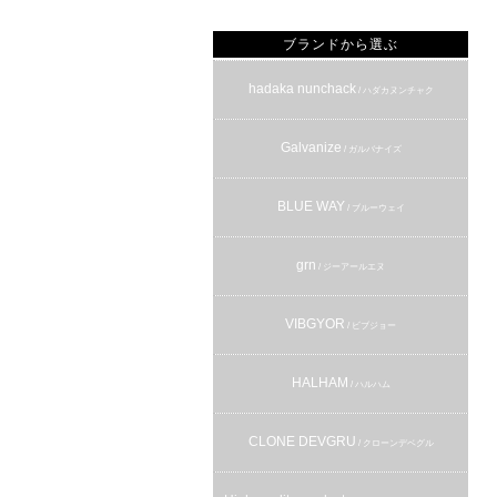
ブランドから選ぶ
hadaka nunchack
/ ハダカヌンチャク
Galvanize
/ ガルバナイズ
BLUE WAY
/ ブルーウェイ
grn
/ ジーアールエヌ
VIBGYOR
/ ビブジョー
HALHAM
/ ハルハム
CLONE DEVGRU
/ クローンデベグル