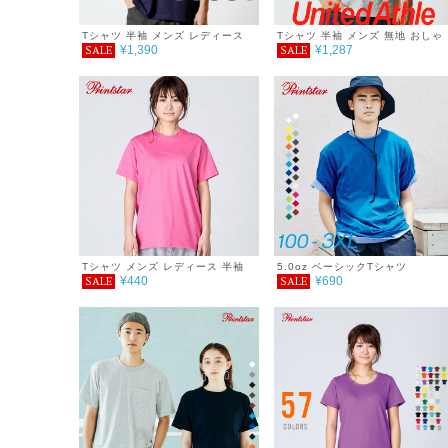
Tシャツ 半袖 メンズ レディース
Tシャツ 半袖 メンズ 無地 おしゃ
¥1,390
¥1,287
SALE
SALE
無地 オーセンティック スーパーヘ
れ シンプル 5.6オンス ヘンリー
ヴィーウェイトＴシャツ シンプル
ックTシャツ
おしゃれ 重ね着 春 夏 秋 7.1oz
Tシャツ メンズ レディース 半袖
5.0oz ベーシックTシャツ
¥440
¥690
SALE
SALE
4.0オンス ライトウェイトTシャツ