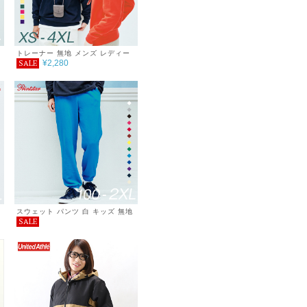
トレーナー 無地 メンズ レディー
¥2,280
SALE
ス シンプル カジュアル おしゃれ
重ね着 服 スタンダード クルーネ
た
ック 裏毛 9.7オンス あったか ゆ
ったり 春 秋 冬 巣ごもり
スウェット パンツ 白 キッズ 無地
SALE
メンズ レディース 裏毛 ダンス シ
ンプル おしゃれ sale
た
デ