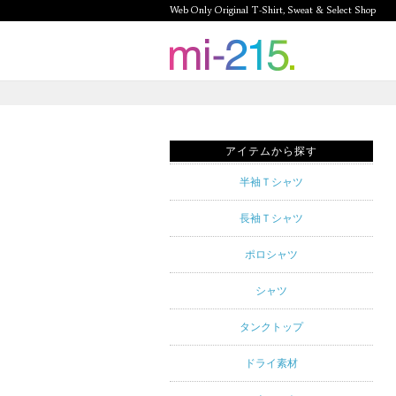
Web Only Original T-Shirt, Sweat & Select Shop
mi-215.
Web Only
Original T-
アイテムから探す
Shirt,
半袖Ｔシャツ
Sweat &
長袖Ｔシャツ
Select
ポロシャツ
Shop mi-
シャツ
215. Tシャ
タンクトップ
ツを中心と
ドライ素材
したカジュ