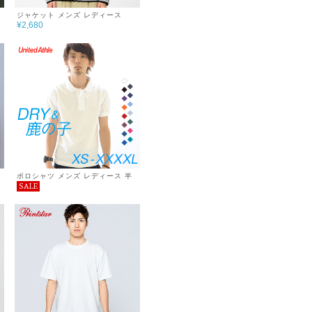
ジャケット メンズ レディース
¥2,680
DRY スウェット シンプル チーム
ア
サークル 無地 あったか おしゃれ
地
秋 冬 服 ジップジャケット 7.7oz
巣ごもり
ポロシャツ メンズ レディース 半
SALE
袖 無地 ドライ 鹿の子 ポロシャツ
シンプル おしゃれ 5.3オンス XXL
ー