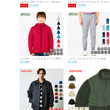
10.0oz T/C スウェット プルオー
12.7oz ヘヴィーウエイト クルー
¥3,680
¥3,980
SALE
SALE
バー パーカー 無地 メンズ レディ
ネック スウェット 裏パイル 無地
ース シンプル おしゃれ 秋冬
メンズ レディース シンプル おし
ゃれ 秋 冬
パーカー メンズ レディース DRY
パンツ メンズ レディース sale
¥2,480
¥1,990
スウェット シンプル チーム サー
DRY スウェット シンプル チーム
クル 無地 あったか おしゃれ 秋 冬
サークル 無地 あったか おしゃれ
服 ジップパーカー 7.7oz
秋 冬 服 ドライ スウェットパンツ
ゆったり 巣ごもり 7.7oz