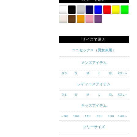
サイズで選ぶ
ユニセックス（男女兼用）
メンズアイテム
XS
S
M
L
XL
XXL～
レディースアイテム
XS
S
M
L
XL
XXL～
キッズアイテム
～90
100
110
120
130
140～
フリーサイズ