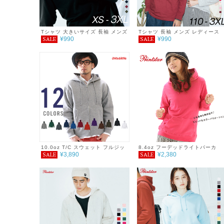
Tシャツ 大きいサイズ 長袖 メンズ
Tシャツ 長袖 メンズ レディース
¥990
¥990
SALE
SALE
レディース 秋ファッション 無地
無地 シンプル カジュアル プチプ
シンプル 5.6オンス ユニセックス
ラ 使いまわし コーデ ヘビーウェ
ロンＴ 重ね着 インナー アンダー
イト 長袖Tシャツ 服 5.6オンス
ウエア レイヤード ホワイト ブラ
ック グレー ネイビー おしゃれ 春
秋 冬 アウトドア 厚手 ジェンダー
SALE セール ％OFF
10.0oz T/C スウェット フルジッ
8.4oz フーデッドライトパーカ
¥3,890
¥2,380
SALE
SALE
プパーカ 無地 メンズ レディース
シンプル おしゃれ 秋冬 裏起毛