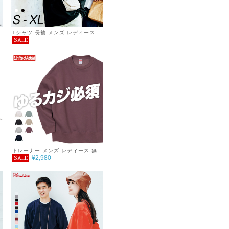
Tシャツ 長袖 メンズ レディース
SALE
無地 ヘヴィーウェイト ビッグシル
エット長そでＴシャツ シンプル お
しゃれ プチプラ コーデ 重ね着 春
秋 5.6oz 服
トレーナー メンズ レディース 無
¥2,980
SALE
地 T/C ビッグシルエット クルーネ
ックスウェット 10.0オンス 裏起
毛 シンプル あったか ゆったり ゆ
るカジ おしゃれ 秋冬 冬 巣ごもり
服