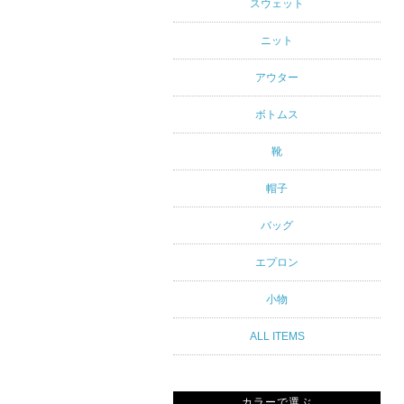
アルスタイ
スウェット
ルブランド
ニット
専門通販
アウター
ボトムス
靴
帽子
バッグ
エプロン
小物
ALL ITEMS
カラーで選ぶ