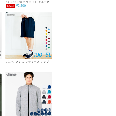
10.0oz T/C スウェット クルーネ
¥2,200
SALE
ック 無地 メンズ レディース シン
プル おしゃれ 秋冬 裏起毛
パンツ メンズ レディース シンプ
ル チーム サークル 無地 ダンス 春
夏 ドライ ゆったり 4.4oz DRY
UVカット 紫外線対策 吸汗速乾 ジ
ム ウォーキング ランニング マラ
ソン スポーツ アウトドア 運動 服
薄手 涼しい 紫外線カット 日除け
海 キャンプ SALE ％OFF