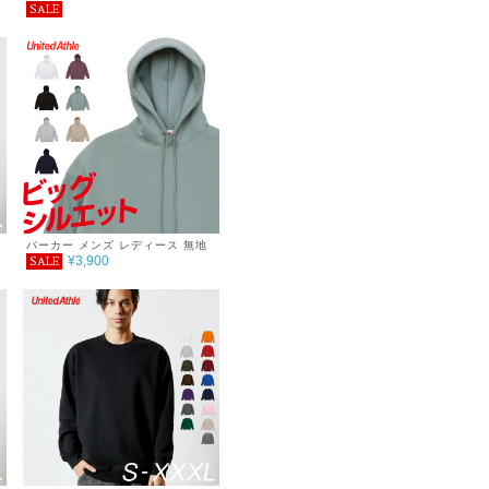
SALE
ビ
無地 ドライ アスレチックＴシャツ
れ
シンプル おしゃれ 重ね着 春 夏
サ
4.1oz クルーネック ティーシャツ
パーカー メンズ レディース 無地
¥3,900
SALE
ビッグシルエット スウェット プル
オーバーパーカー 裏起毛 ホワイト
ブラック グレー シンプル あった
か ゆったり おしゃれ 秋冬 冬 巣ご
もり 服 10.0oz