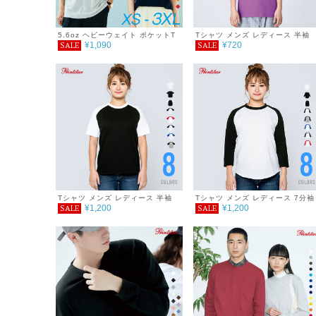
5.6oz ヘビーウェイト ポケットT
Tシャツ メンズ レディース 半袖
¥1,090
¥720
SALE
SALE
シャツ
5.6oz ヘビーウェイトTシャツ
WM～WL
Tシャツ メンズ レディース 半袖
Tシャツ メンズ レディース 7分袖
¥1,200
¥1,200
SALE
SALE
5.6oz ヘビーウェイトラグランTシ
5.6oz ヘビーウェイトベースボー
ャツ
ルTシャツ