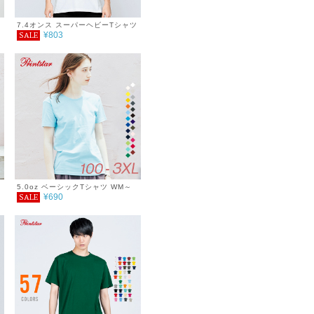
7.4オンス スーパーヘビーTシャツ
¥803
SALE
ネ
5.0oz ベーシックTシャツ WM～
¥690
SALE
WL