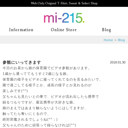
Web Only Original T-Shirt, Sweat & Select Shop
mi-215. Web Only Original T-Shirt,
Information
Online Store
Blog
Sweat & Select Shop mi-215. Tシャ
Home
>
Blog
ツを中心としたカジュアルスタイルブ
ランド専門通販
参観にいってきます
2018.01.30
今日のお昼から娘の保育園でビデオ参観があります。
1歳から通っててもうすぐ2歳になる娘。
保育園の様子をビデオに撮ってくれてるのを見るみたいで、
園で過ごしてる様子とか、成長の様子とか見れるのが
楽しみです(^^)
父ちゃんも見たいとの事で、ビデオが流れ出したら携帯で
録るつもりですが、最近携帯が大好きな娘。
娘のまえではあまり触らないようにはしてますが、
触ってたら奪いにくるので、
絶対邪魔されるでしょうね(^^；)
父ちゃんのために頑張って録らなければ(^^)