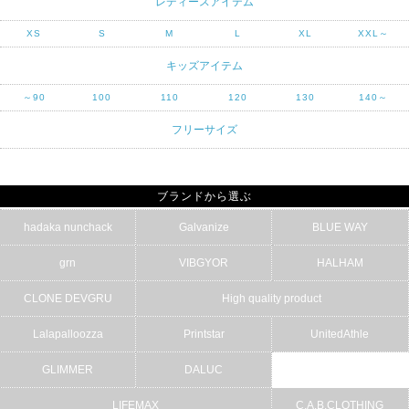
レディースアイテム
XS
S
M
L
XL
XXL～
キッズアイテム
～90
100
110
120
130
140～
フリーサイズ
ブランドから選ぶ
hadaka nunchack
Galvanize
BLUE WAY
grn
VIBGYOR
HALHAM
CLONE DEVGRU
High quality product
Lalapalloozza
Printstar
UnitedAthle
GLIMMER
DALUC
LIFEMAX
C.A.B.CLOTHING