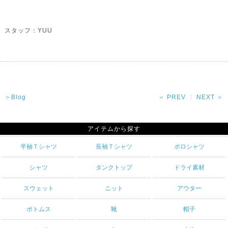
スタッフ：YUU
＞Blog
＜ PREV
NEXT ＞
アイテムから探す
半袖Ｔシャツ
長袖Ｔシャツ
ポロシャツ
シャツ
タンクトップ
ドライ素材
スウェット
ニット
アウター
ボトムス
靴
帽子