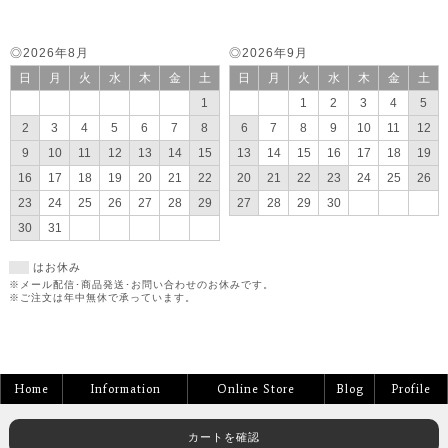
◎2026年8月
◎2026年9月
日
月
火
水
木
金
土
日
月
火
水
木
金
土
1
1
2
3
4
5
2
3
4
5
6
7
8
6
7
8
9
10
11
12
9
10
11
12
13
14
15
13
14
15
16
17
18
19
16
17
18
19
20
21
22
20
21
22
23
24
25
26
23
24
25
26
27
28
29
27
28
29
30
30
31
はお休み
※メール配信･商品発送･お問い合わせのお休みです。
※ご注文は年中無休で承っています。
Home
Information
Online Store
Blog
Profile
カートを確認