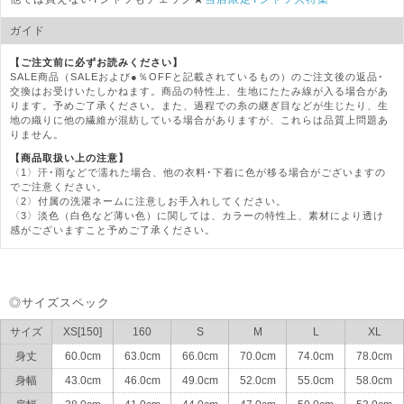
ガイド
【ご注文前に必ずお読みください】
SALE商品（SALEおよび●％OFFと記載されているもの）のご注文後の返品･
交換はお受けいたしかねます。商品の特性上、生地にたたみ線が入る場合があ
ります。予めご了承ください。また、過程での糸の継ぎ目などが生じたり、生
地の織りに他の繊維が混紡している場合がありますが、これらは品質上問題あ
りません。
【商品取扱い上の注意】
〈1〉汗･雨などで濡れた場合、他の衣料･下着に色が移る場合がございますの
でご注意ください。
〈2〉付属の洗濯ネームに注意しお手入れしてください。
〈3〉淡色（白色など薄い色）に関しては、カラーの特性上、素材により透け
感がございますこと予めご了承ください。
◎サイズスペック
サイズ
XS[150]
160
S
M
L
XL
身丈
60.0cm
63.0cm
66.0cm
70.0cm
74.0cm
78.0cm
身幅
43.0cm
46.0cm
49.0cm
52.0cm
55.0cm
58.0cm