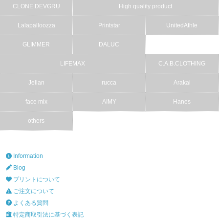
CLONE DEVGRU
High quality product
Lalapalloozza
Printstar
UnitedAthle
GLIMMER
DALUC
LIFEMAX
C.A.B.CLOTHING
Jellan
rucca
Arakai
face mix
AIMY
Hanes
others
Information
Blog
プリントについて
ご注文について
よくある質問
特定商取引法に基づく表記