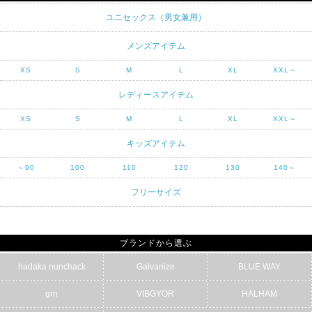
ユニセックス（男女兼用）
メンズアイテム
XS
S
M
L
XL
XXL～
レディースアイテム
XS
S
M
L
XL
XXL～
キッズアイテム
～90
100
110
120
130
140～
フリーサイズ
ブランドから選ぶ
hadaka nunchack
Galvanize
BLUE WAY
grn
VIBGYOR
HALHAM