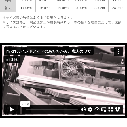
肩幅
38.0cm
41.0cm
44.0cm
47.0cm
50.0cm
53.0cm
袖丈
17.0cm
18.0cm
19.0cm
20.0cm
22.0cm
24.0cm
※サイズ表の数値はあくまで目安となります。
※サイズ規格が、製品後加工や縫製時期ロット等の様々な理由によって、微妙
に異なることがございます。