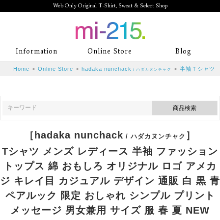
Web Only Original T-Shirt, Sweat & Select Shop
mi-215. Web Only Original T-Shirt,
Information
Online Store
Blog
Sweat & Select Shop mi-215. Tシャ
Home
>
Online Store
>
hadaka nunchack
>
半袖Ｔシャツ
/ ハダカヌンチャク
ツを中心としたカジュアルスタイルブ
ランド専門通販
［hadaka nunchack
］
/ ハダカヌンチャク
Tシャツ メンズ レディース 半袖 ファッション
トップス 綿 おもしろ オリジナル ロゴ アメカ
ジ キレイ目 カジュアル デザイン 通販 白 黒 青
ペアルック 限定 おしゃれ シンプル プリント
メッセージ 男女兼用 サイズ 服 春 夏 NEW