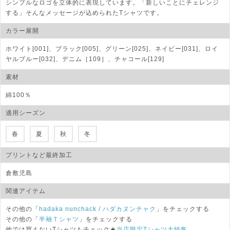
シンプルなロゴを立体的に表現しています。「新しいことにチェレンジ
する」そんなメッセージが込められたTシャツです。
カラー展開
ホワイト[001]、ブラック[005]、グリーン[025]、ネイビー[031]、ロイ
ヤルブルー[032]、デニム［109］、チャコール[129]
素材
綿100％
適用シーズン
春
夏
秋
冬
プリントなど最終加工
倉敷児島
関連アイテム
その他の「
hadaka nunchack
/ ハダカヌンチャク
」をチェックする
その他の「
半袖Ｔシャツ
」をチェックする
他では買えないTシャツもチェック★
当店限定Tシャツ大特集