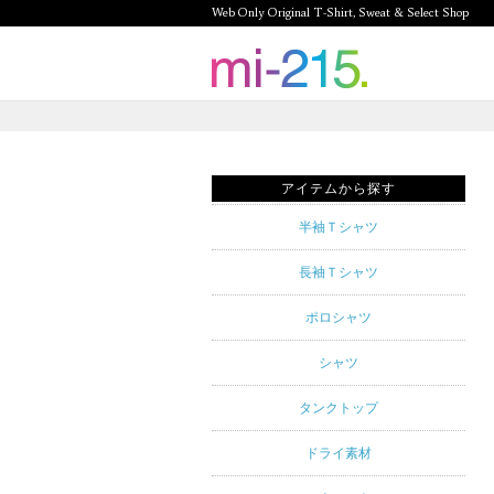
Web Only Original T-Shirt, Sweat & Select Shop
mi-215.
Web Only
Original T-
アイテムから探す
Shirt,
半袖Ｔシャツ
Sweat &
長袖Ｔシャツ
Select
ポロシャツ
Shop mi-
シャツ
215. Tシャ
タンクトップ
ツを中心と
ドライ素材
したカジュ