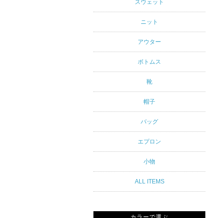
アルスタイ
スウェット
ルブランド
ニット
専門通販
アウター
ボトムス
靴
帽子
バッグ
エプロン
小物
ALL ITEMS
カラーで選ぶ