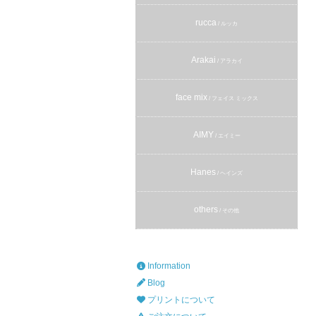
rucca
/ ルッカ
Arakai
/ アラカイ
face mix
/ フェイス ミックス
AIMY
/ エイミー
Hanes
/ ヘインズ
others
/ その他
Information
Blog
プリントについて