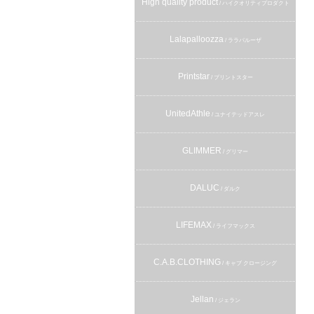
High quality product
/ ハイクオリティプロダクト
Lalapalloozza
/ ララパルーザ
Printstar
/ プリントスター
UnitedAthle
/ ユナイテッドアスレ
GLIMMER
/ グリマー
DALUC
/ ダルク
LIFEMAX
/ ライフマックス
C.A.B.CLOTHING
/ キャブ クロージング
Jellan
/ ジェラン