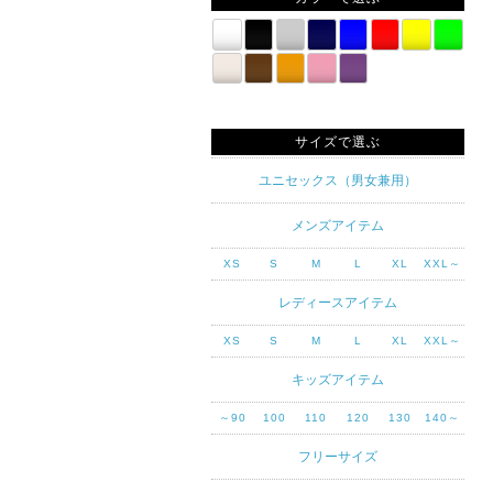
サイズで選ぶ
ユニセックス（男女兼用）
メンズアイテム
XS
S
M
L
XL
XXL～
レディースアイテム
XS
S
M
L
XL
XXL～
キッズアイテム
～90
100
110
120
130
140～
フリーサイズ