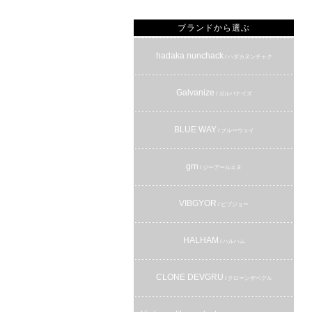
ブランドから選ぶ
hadaka nunchack
/ ハダカヌンチャク
Galvanize
/ ガルバナイズ
BLUE WAY
/ ブルーウェイ
grn
/ ジーアールエヌ
VIBGYOR
/ ビブジョー
HALHAM
/ ハルハム
CLONE DEVGRU
/ クローンデベグル