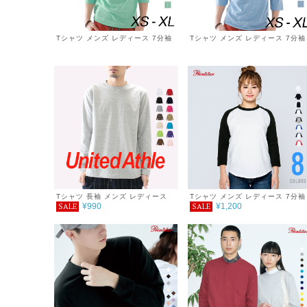
Tシャツ メンズ レディース 7分袖
Tシャツ メンズ レディース 7分袖
ファッション トップス 綿 おもし
ファッション トップス 綿 おもし
ろ オリジナル ロゴ アメカジ キレ
ろ オリジナル ロゴ アメカジ キレ
イ目 カジュアル デザイン 通販 白
イ目 カジュアル デザイン 通販 白
黒 ペアルック 限定 おしゃれ シン
黒 ペアルック 限定 おしゃれ シン
プル プリント メッセージ 男女兼
プル プリント メッセージ 男女兼
用 サイズ 服 春 夏 SUN STATE
用 サイズ 服 春 夏 SOOP
Tシャツ 長袖 メンズ レディース
Tシャツ メンズ レディース 7分袖
¥990
¥1,200
SALE
SALE
無地 ロングスリーブTシャツ シン
5.6oz ヘビーウェイトベースボー
プル 重ね着 おしゃれ 春 服
ルTシャツ