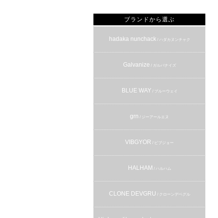
ブランドから選ぶ
hadaka nunchack
/ ハダカヌンチャク
Galvanize
/ ガルバナイズ
BLUE WAY
/ ブルーウェイ
grn
/ ジーアールエヌ
VIBGYOR
/ ビブジョー
HALHAM
/ ハルハム
CLONE DEVGRU
/ クローンデベグル