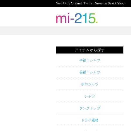
Web Only Original T-Shirt, Sweat & Select Shop
mi-215.
Web Only
Original T-
アイテムから探す
Shirt,
半袖Ｔシャツ
Sweat &
長袖Ｔシャツ
Select
ポロシャツ
Shop mi-
シャツ
215. Tシャ
タンクトップ
ツを中心と
ドライ素材
したカジュ