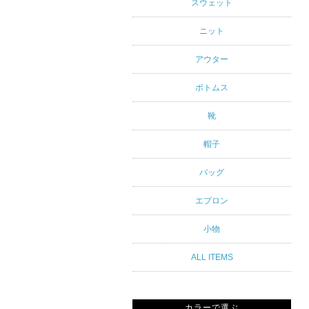
アルスタイ
スウェット
ルブランド
ニット
専門通販
アウター
ボトムス
靴
帽子
バッグ
エプロン
小物
ALL ITEMS
カラーで選ぶ