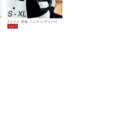
Tシャツ 長袖 メンズ レディース
SALE
無地 ヘヴィーウェイト ビッグシル
エット長そでＴシャツ シンプル お
しゃれ プチプラ コーデ 重ね着 春
秋 5.6oz 服