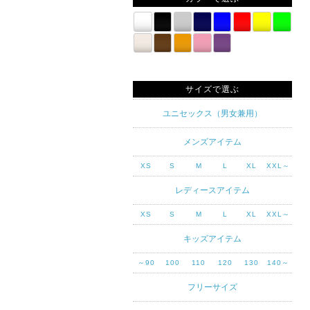
サイズで選ぶ
ユニセックス（男女兼用）
メンズアイテム
XS
S
M
L
XL
XXL～
レディースアイテム
XS
S
M
L
XL
XXL～
キッズアイテム
～90
100
110
120
130
140～
フリーサイズ