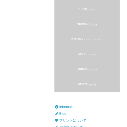
rucca
/ ルッカ
Arakai
/ アラカイ
face mix
/ フェイス ミックス
AIMY
/ エイミー
Hanes
/ ヘインズ
others
/ その他
Information
Blog
プリントについて