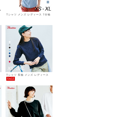
Tシャツ メンズ レディース 7分袖
ファッション トップス 綿 おもし
ろ オリジナル ロゴ アメカジ キレ
イ目 カジュアル デザイン 通販 白
黒 ペアルック 限定 おしゃれ シン
プル プリント メッセージ 男女兼
用 サイズ 服 春 夏 Irish Sea
Tシャツ 長袖 メンズ レディース
SALE
無地 シンプル カジュアル プチプ
ラ 使いまわし コーデ スーパーヘ
ビーウェイト 長袖Tシャツ 厚手 服
7.4オンス