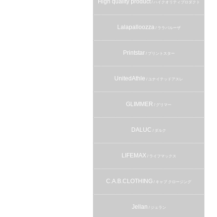
High quality product
/ ハイクオリティプロダクト
Lalapalloozza
/ ララパルーザ
Printstar
/ プリントスター
UnitedAthle
/ ユナイテッドアスレ
GLIMMER
/ グリマー
DALUC
/ ダルク
LIFEMAX
/ ライフマックス
C.A.B.CLOTHING
/ キャブ クロージング
Jellan
/ ジェラン