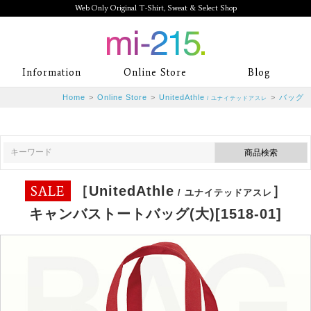
Web Only Original T-Shirt, Sweat & Select Shop
mi-215. Web Only Original T-Shirt,
Information
Online Store
Blog
Sweat & Select Shop mi-215. Tシャ
Home
>
Online Store
>
UnitedAthle
>
バッグ
/ ユナイテッドアスレ
ツを中心としたカジュアルスタイルブ
ランド専門通販
SALE
［UnitedAthle
］
/ ユナイテッドアスレ
キャンバストートバッグ(大)[1518-01]