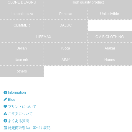
CLONE DEVGRU
High quality product
Lalapalloozza
Printstar
UnitedAthle
GLIMMER
DALUC
LIFEMAX
C.A.B.CLOTHING
Jellan
rucca
Arakai
face mix
AIMY
Hanes
others
Information
Blog
プリントについて
ご注文について
よくある質問
特定商取引法に基づく表記