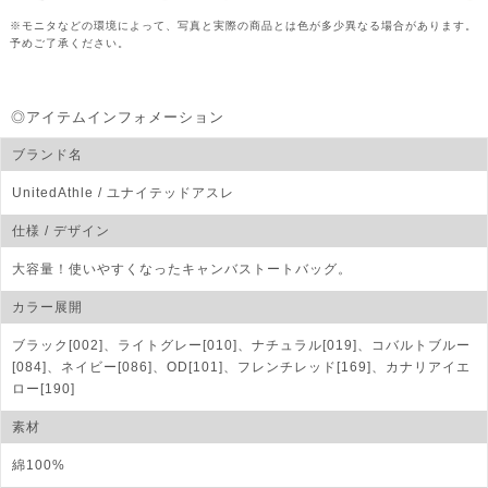
※モニタなどの環境によって、写真と実際の商品とは色が多少異なる場合があります。
予めご了承ください。
◎アイテムインフォメーション
ブランド名
UnitedAthle
/ ユナイテッドアスレ
仕様 / デザイン
大容量！使いやすくなったキャンバストートバッグ。
カラー展開
ブラック[002]、ライトグレー[010]、ナチュラル[019]、コバルトブルー
[084]、ネイビー[086]、OD[101]、フレンチレッド[169]、カナリアイエ
ロー[190]
素材
綿100%