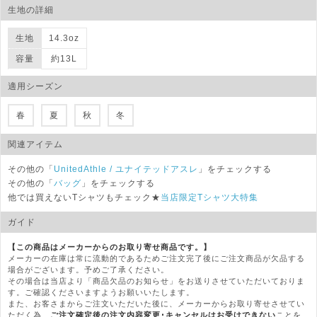
生地の詳細
生地
14.3oz
容量
約13L
適用シーズン
春
夏
秋
冬
関連アイテム
その他の「
UnitedAthle
/ ユナイテッドアスレ
」をチェックする
その他の「
バッグ
」をチェックする
他では買えないTシャツもチェック★
当店限定Tシャツ大特集
ガイド
【この商品はメーカーからのお取り寄せ商品です。】
メーカーの在庫は常に流動的であるためご注文完了後にご注文商品が欠品する
場合がございます。予めご了承ください。
その場合は当店より「商品欠品のお知らせ」をお送りさせていただいておりま
す。ご確認くださいますようお願いいたします。
また、お客さまからご注文いただいた後に、メーカーからお取り寄せさせてい
ただく為、
ご注文確定後の注文内容変更･キャンセルはお受けできない
ことを