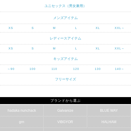
ユニセックス（男女兼用）
メンズアイテム
XS
S
M
L
XL
XXL～
レディースアイテム
XS
S
M
L
XL
XXL～
キッズアイテム
～90
100
110
120
130
140～
フリーサイズ
ブランドから選ぶ
hadaka nunchack
Galvanize
BLUE WAY
grn
VIBGYOR
HALHAM