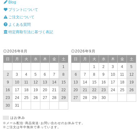
Blog
プリントについて
ご注文について
よくある質問
特定商取引法に基づく表記
◎2026年8月
◎2026年9月
日
月
火
水
木
金
土
日
月
火
水
木
金
土
1
1
2
3
4
5
2
3
4
5
6
7
8
6
7
8
9
10
11
12
9
10
11
12
13
14
15
13
14
15
16
17
18
19
16
17
18
19
20
21
22
20
21
22
23
24
25
26
23
24
25
26
27
28
29
27
28
29
30
30
31
はお休み
※メール配信･商品発送･お問い合わせのお休みです。
※ご注文は年中無休で承っています。