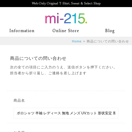
Web Only Original T-Shirt, Sweat & Select Shop
mi-215. Web Only Original T-Shirt,
Information
Online Store
Blog
Sweat & Select Shop mi-215. Tシャ
Home
>
商品についての問い合わせ
ツを中心としたカジュアルスタイルブ
商品についての問い合わせ
ランド専門通販
次の全ての項目にご入力のうえ、送信ボタンを押下ください。
担当者から折り返し、ご連絡を差し上げます
商品名