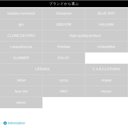
ブランドから選ぶ
hadaka nunchack
Galvanize
BLUE WAY
grn
VIBGYOR
HALHAM
CLONE DEVGRU
High quality product
Lalapalloozza
Printstar
UnitedAthle
GLIMMER
DALUC
LIFEMAX
C.A.B.CLOTHING
Jellan
rucca
Arakai
face mix
AIMY
Hanes
others
Information