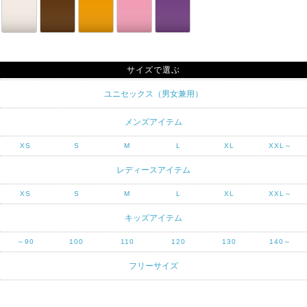
サイズで選ぶ
ユニセックス（男女兼用）
メンズアイテム
XS
S
M
L
XL
XXL～
レディースアイテム
XS
S
M
L
XL
XXL～
キッズアイテム
～90
100
110
120
130
140～
フリーサイズ