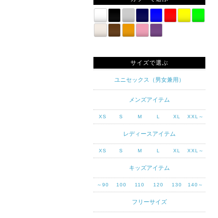
サイズで選ぶ
ユニセックス（男女兼用）
メンズアイテム
XS
S
M
L
XL
XXL～
レディースアイテム
XS
S
M
L
XL
XXL～
キッズアイテム
～90
100
110
120
130
140～
フリーサイズ