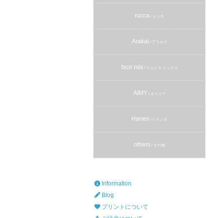
rucca
/ ルッカ
Arakai
/ アラカイ
face mix
/ フェイス ミックス
AIMY
/ エイミー
Hanes
/ ヘインズ
others
/ その他
Information
Blog
プリントについて