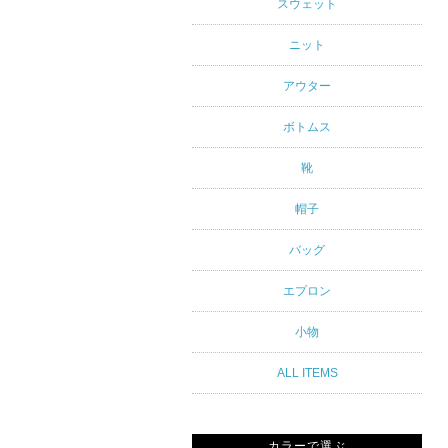
アルスタイ
スウェット
ルブランド
ニット
専門通販
アウター
ボトムス
靴
帽子
バッグ
エプロン
小物
ALL ITEMS
カラーで選ぶ