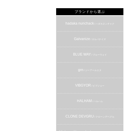
ブランドから選ぶ
hadaka nunchack
/ ハダカヌンチャク
Galvanize
/ ガルバナイズ
BLUE WAY
/ ブルーウェイ
grn
/ ジーアールエヌ
VIBGYOR
/ ビブジョー
HALHAM
/ ハルハム
CLONE DEVGRU
/ クローンデベグル