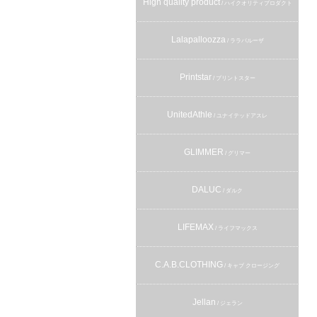
High quality product
/ ハイクオリティプロダクト
Lalapalloozza
/ ララパルーザ
Printstar
/ プリントスター
UnitedAthle
/ ユナイテッドアスレ
GLIMMER
/ グリマー
DALUC
/ ダルク
LIFEMAX
/ ライフマックス
C.A.B.CLOTHING
/ キャブ クロージング
Jellan
/ ジェラン