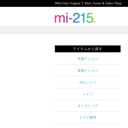
Web Only Original T-Shirt, Sweat & Select Shop
mi-215.
Web Only
Original T-
アイテムから探す
Shirt,
半袖Ｔシャツ
Sweat &
長袖Ｔシャツ
Select
ポロシャツ
Shop mi-
シャツ
215. Tシャ
タンクトップ
ツを中心と
ドライ素材
したカジュ