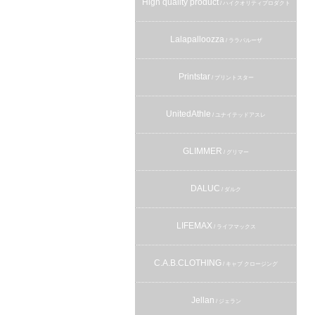
High quality product
/ ハイクオリティプロダクト
Lalapalloozza
/ ララパルーザ
Printstar
/ プリントスター
UnitedAthle
/ ユナイテッドアスレ
GLIMMER
/ グリマー
DALUC
/ ダルク
LIFEMAX
/ ライフマックス
C.A.B.CLOTHING
/ キャブ クロージング
Jellan
/ ジェラン