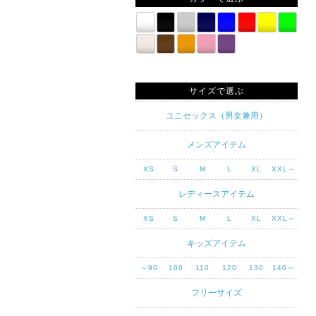
サイズで選ぶ
ユニセックス（男女兼用）
メンズアイテム
XS
S
M
L
XL
XXL～
レディースアイテム
XS
S
M
L
XL
XXL～
キッズアイテム
～90
100
110
120
130
140～
フリーサイズ