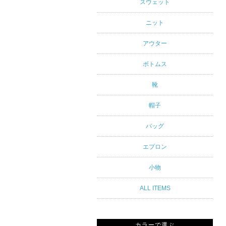
アルスタイ
スウェット
ルブランド
ニット
専門通販
アウター
ボトムス
靴
帽子
バッグ
エプロン
小物
ALL ITEMS
カラーで選ぶ