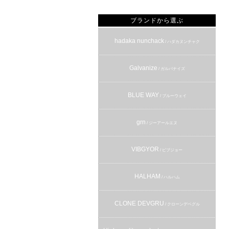
ブランドから選ぶ
hadaka nunchack
/ ハダカヌンチャク
Galvanize
/ ガルバナイズ
BLUE WAY
/ ブルーウェイ
grn
/ ジーアールエヌ
VIBGYOR
/ ビブジョー
HALHAM
/ ハルハム
CLONE DEVGRU
/ クローンデベグル