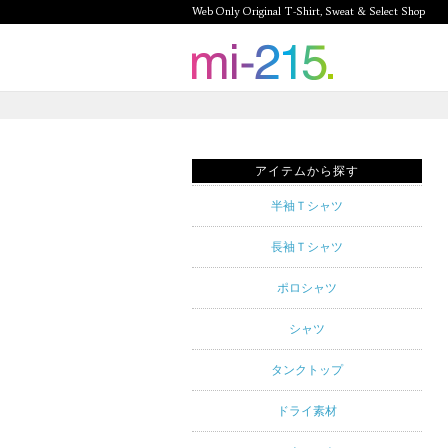
Web Only Original T-Shirt, Sweat & Select Shop
mi-215.
Web Only
Original T-
アイテムから探す
Shirt,
半袖Ｔシャツ
Sweat &
長袖Ｔシャツ
Select
ポロシャツ
Shop mi-
シャツ
215. Tシャ
タンクトップ
ツを中心と
ドライ素材
したカジュ