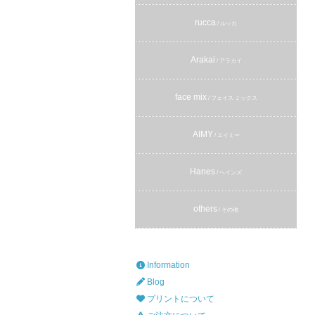
rucca
/ ルッカ
Arakai
/ アラカイ
face mix
/ フェイス ミックス
AIMY
/ エイミー
Hanes
/ ヘインズ
others
/ その他
Information
Blog
プリントについて