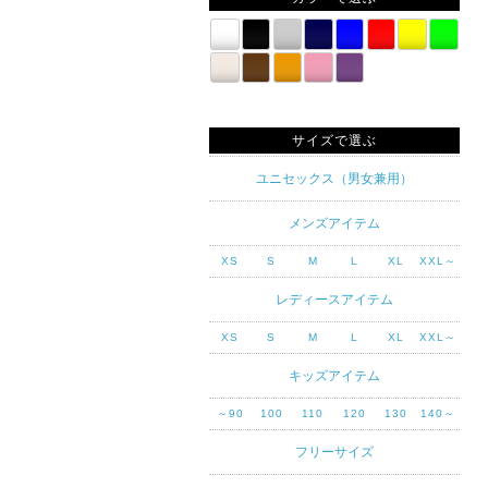
サイズで選ぶ
ユニセックス（男女兼用）
メンズアイテム
XS
S
M
L
XL
XXL～
レディースアイテム
XS
S
M
L
XL
XXL～
キッズアイテム
～90
100
110
120
130
140～
フリーサイズ