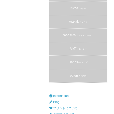
rucca
/ ルッカ
Arakai
/ アラカイ
face mix
/ フェイス ミックス
AIMY
/ エイミー
Hanes
/ ヘインズ
others
/ その他
Information
Blog
プリントについて