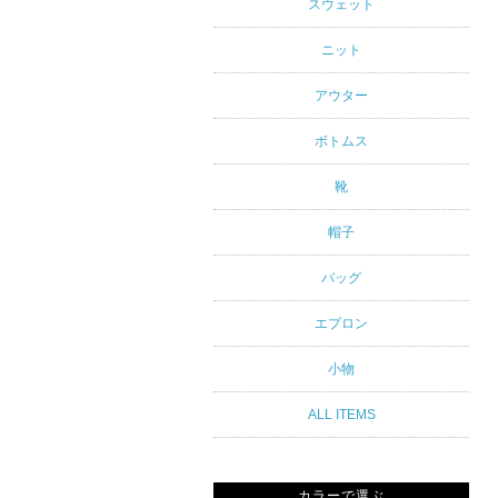
アルスタイ
スウェット
ルブランド
ニット
専門通販
アウター
ボトムス
靴
帽子
バッグ
エプロン
小物
ALL ITEMS
カラーで選ぶ