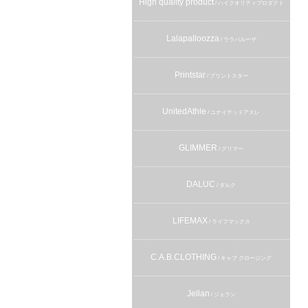
High quality product
/ ハイクオリティプロダクト
Lalapalloozza
/ ララパルーザ
Printstar
/ プリントスター
UnitedAthle
/ ユナイテッドアスレ
GLIMMER
/ グリマー
DALUC
/ ダルク
LIFEMAX
/ ライフマックス
C.A.B.CLOTHING
/ キャブ クロージング
Jellan
/ ジェラン