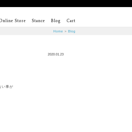
Online Store
Stance
Blog
Cart
Home
>
Blog
2020.01.23
ない事が