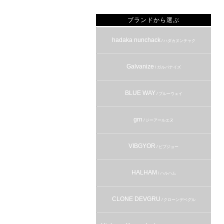
ブランドから選ぶ
hadaka nunchack
/ ハダカヌンチャク
Galvanize
/ ガルバナイズ
BLUE WAY
/ ブルーウェイ
grn
/ ジーアールエヌ
VIBGYOR
/ ビブジョー
HALHAM
/ ハルハム
CLONE DEVGRU
/ クローンデベグル