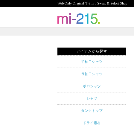
Web Only Original T-Shirt, Sweat & Select Shop
mi-215.
Web Only
Original T-
アイテムから探す
Shirt,
半袖Ｔシャツ
Sweat &
長袖Ｔシャツ
Select
ポロシャツ
Shop mi-
シャツ
215. Tシャ
タンクトップ
ツを中心と
ドライ素材
したカジュ