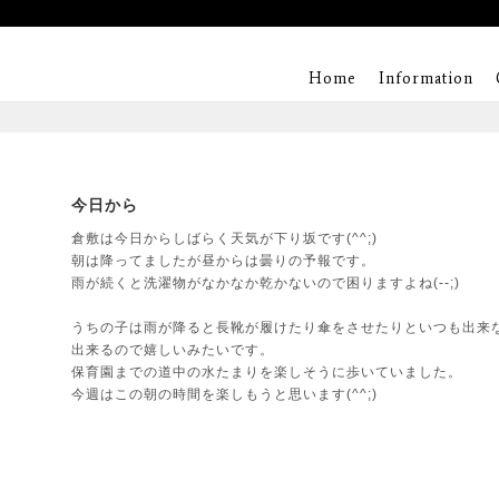
Home
Information
今日から
倉敷は今日からしばらく天気が下り坂です(^^;)
朝は降ってましたが昼からは曇りの予報です。
雨が続くと洗濯物がなかなか乾かないので困りますよね(--;)
うちの子は雨が降ると長靴が履けたり傘をさせたりといつも出来
出来るので嬉しいみたいです。
保育園までの道中の水たまりを楽しそうに歩いていました。
今週はこの朝の時間を楽しもうと思います(^^;)