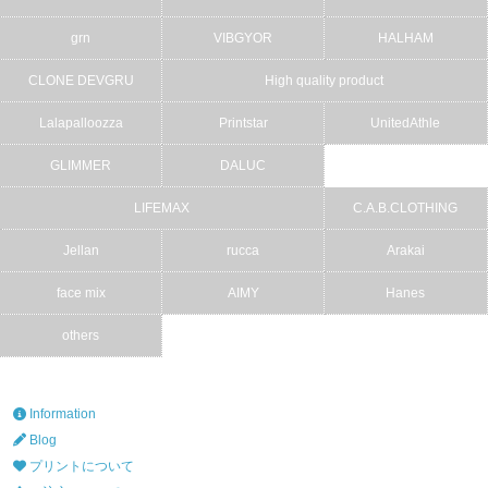
grn
VIBGYOR
HALHAM
CLONE DEVGRU
High quality product
Lalapalloozza
Printstar
UnitedAthle
GLIMMER
DALUC
LIFEMAX
C.A.B.CLOTHING
Jellan
rucca
Arakai
face mix
AIMY
Hanes
others
Information
Blog
プリントについて