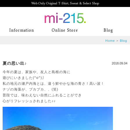
Web Only Original T-Shirt, Sweat & Select Shop
mi-215. Web Only Original T-Shirt,
Information
Online Store
Blog
Sweat & Select Shop mi-215. Tシャ
Home
>
Blog
ツを中心としたカジュアルスタイルブ
ランド専門通販
夏の思い出♪
2018.09.04
今年の夏は、家族や、友人と島根の海に
遊びにいきました(^o^)丿
私の地元の瀬戸内海とは、違う鮮やかな海の青さ！高い波！
ナゾの海藻が、プカプカ、、(笑)
普段では、味わえない自然にふれることができ
心がリフレッシュされました♪♪