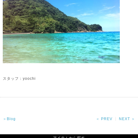
スタッフ：yoochi
＞Blog
＜ PREV
NEXT ＞