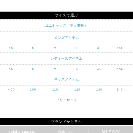
サイズで選ぶ
ユニセックス（男女兼用）
メンズアイテム
XS
S
M
L
XL
XXL～
レディースアイテム
XS
S
M
L
XL
XXL～
キッズアイテム
～90
100
110
120
130
140～
フリーサイズ
ブランドから選ぶ
hadaka nunchack
Galvanize
BLUE WAY