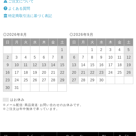
ご注文について
よくある質問
特定商取引法に基づく表記
◎2026年8月
◎2026年9月
日
月
火
水
木
金
土
日
月
火
水
木
金
土
1
1
2
3
4
5
2
3
4
5
6
7
8
6
7
8
9
10
11
12
9
10
11
12
13
14
15
13
14
15
16
17
18
19
16
17
18
19
20
21
22
20
21
22
23
24
25
26
23
24
25
26
27
28
29
27
28
29
30
30
31
はお休み
※メール配信･商品発送･お問い合わせのお休みです。
※ご注文は年中無休で承っています。