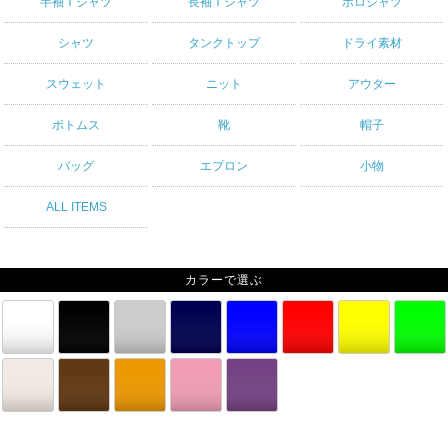
半袖Ｔシャツ
長袖Ｔシャツ
ポロシャツ
シャツ
タンクトップ
ドライ素材
スウェット
ニット
アウター
ボトムス
靴
帽子
バッグ
エプロン
小物
ALL ITEMS
カラーで選ぶ