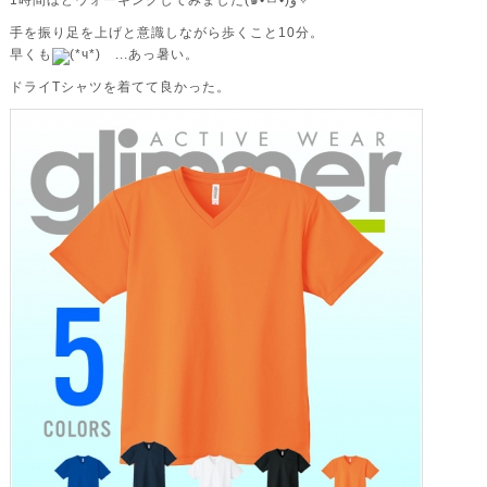
1時間ほどウォーキングしてみました(๑•̀ㅂ•́)و✧
手を振り足を上げと意識しながら歩くこと10分。
早くも
(*ч*)ゞ...あっ暑い。
ドライTシャツを着てて良かった。