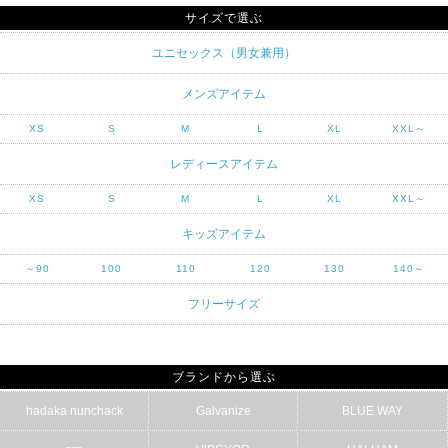
サイズで選ぶ
ユニセックス（男女兼用）
メンズアイテム
XS
S
M
L
XL
XXL～
レディースアイテム
XS
S
M
L
XL
XXL～
キッズアイテム
～90
100
110
120
130
140～
フリーサイズ
ブランドから選ぶ
hadaka nunchack
Galvanize
BLUE WAY