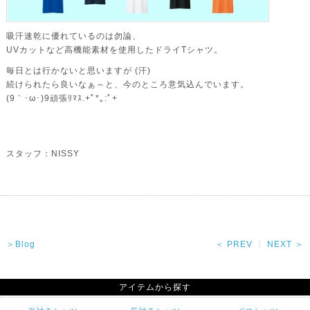
吸汗速乾に優れているのは勿論、
UVカットなど高機能素材を使用したドライTシャツ。
毎日とは行かないと思いますが (汗)
続けられたら良いなぁ～と、今のところ意気込んでいます。
(9｀･ω･)9頑張ﾘﾏｽ.+ﾟ*｡:ﾟ+
スタッフ：NISSY
＞Blog
＜ PREV
NEXT ＞
アイテムから探す