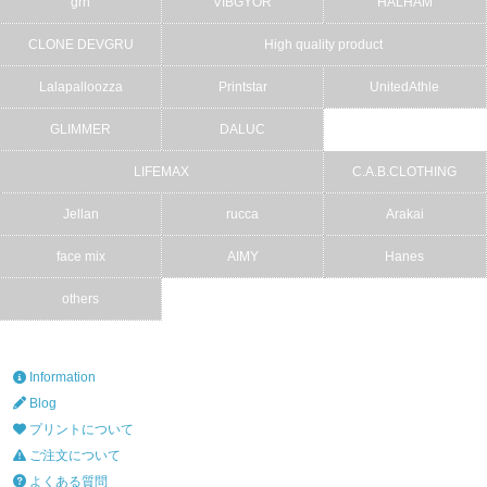
grn
VIBGYOR
HALHAM
CLONE DEVGRU
High quality product
Lalapalloozza
Printstar
UnitedAthle
GLIMMER
DALUC
LIFEMAX
C.A.B.CLOTHING
Jellan
rucca
Arakai
face mix
AIMY
Hanes
others
Information
Blog
プリントについて
ご注文について
よくある質問