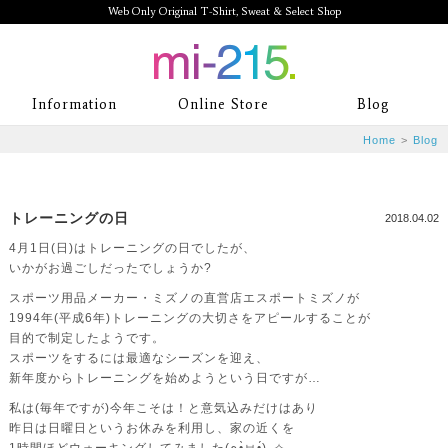
Web Only Original T-Shirt, Sweat & Select Shop
mi-215. Web Only Original T-Shirt,
Information
Online Store
Blog
Sweat & Select Shop mi-215. Tシャ
Home
>
Blog
ツを中心としたカジュアルスタイルブ
ランド専門通販
トレーニングの日
2018.04.02
4月1日(日)はトレーニングの日でしたが、
いかがお過ごしだったでしょうか?
スポーツ用品メーカー・ミズノの直営店エスポートミズノが
1994年(平成6年)トレーニングの大切さをアピールすることが
目的で制定したようです。
スポーツをするには最適なシーズンを迎え、
新年度からトレーニングを始めようという日ですが…
私は(毎年ですが)今年こそは！と意気込みだけはあり
昨日は日曜日というお休みを利用し、家の近くを