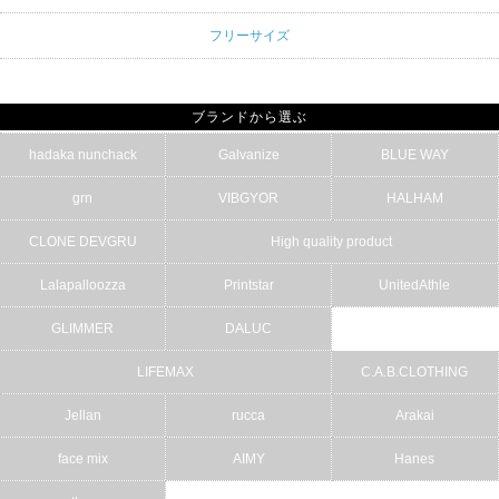
フリーサイズ
ブランドから選ぶ
hadaka nunchack
Galvanize
BLUE WAY
grn
VIBGYOR
HALHAM
CLONE DEVGRU
High quality product
Lalapalloozza
Printstar
UnitedAthle
GLIMMER
DALUC
LIFEMAX
C.A.B.CLOTHING
Jellan
rucca
Arakai
face mix
AIMY
Hanes