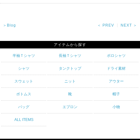
＞Blog
＜ PREV
NEXT ＞
アイテムから探す
半袖Ｔシャツ
長袖Ｔシャツ
ポロシャツ
シャツ
タンクトップ
ドライ素材
スウェット
ニット
アウター
ボトムス
靴
帽子
バッグ
エプロン
小物
ALL ITEMS