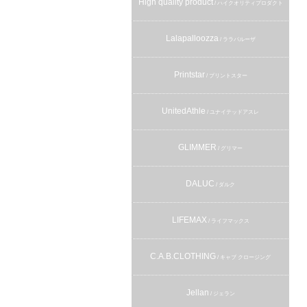
High quality product
/ ハイクオリティプロダクト
Lalapalloozza
/ ララパルーザ
Printstar
/ プリントスター
UnitedAthle
/ ユナイテッドアスレ
GLIMMER
/ グリマー
DALUC
/ ダルク
LIFEMAX
/ ライフマックス
C.A.B.CLOTHING
/ キャブ クロージング
Jellan
/ ジェラン