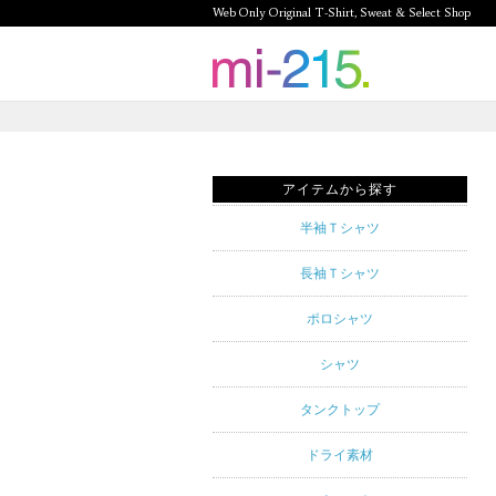
Web Only Original T-Shirt, Sweat & Select Shop
mi-215.
Web Only
Original T-
アイテムから探す
Shirt,
半袖Ｔシャツ
Sweat &
長袖Ｔシャツ
Select
ポロシャツ
Shop mi-
シャツ
215. Tシャ
タンクトップ
ツを中心と
ドライ素材
したカジュ