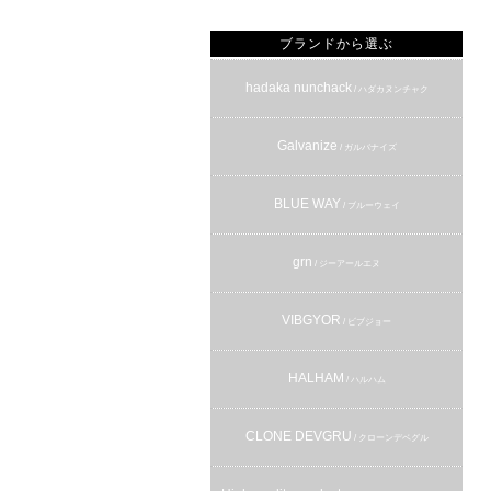
ブランドから選ぶ
hadaka nunchack
/ ハダカヌンチャク
Galvanize
/ ガルバナイズ
BLUE WAY
/ ブルーウェイ
grn
/ ジーアールエヌ
VIBGYOR
/ ビブジョー
HALHAM
/ ハルハム
CLONE DEVGRU
/ クローンデベグル