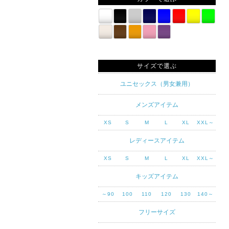
サイズで選ぶ
ユニセックス（男女兼用）
メンズアイテム
XS
S
M
L
XL
XXL～
レディースアイテム
XS
S
M
L
XL
XXL～
キッズアイテム
～90
100
110
120
130
140～
フリーサイズ