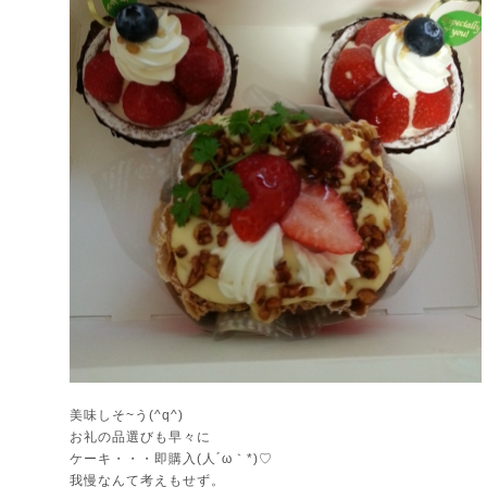
美味しそ~う(^q^)
お礼の品選びも早々に
ケーキ・・・即購入(人´ω｀*)♡
我慢なんて考えもせず。