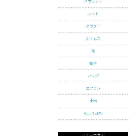
アルスタイ
スウェット
ルブランド
ニット
専門通販
アウター
ボトムス
靴
帽子
バッグ
エプロン
小物
ALL ITEMS
カラーで選ぶ