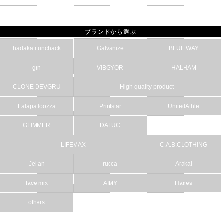
ブランドから選ぶ
hadaka nunchack
Galvanize
BLUE WAY
grn
VIBGYOR
HALHAM
CLONE DEVGRU
High quality product
Lalapalloozza
Printstar
UnitedAthle
GLIMMER
DALUC
LIFEMAX
C.A.B.CLOTHING
Jellan
rucca
Arakai
face mix
AIMY
Hanes
others