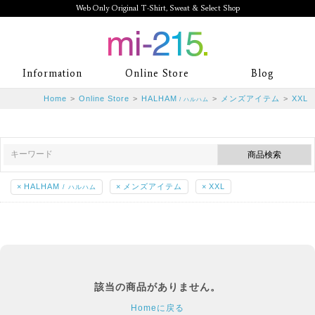
Web Only Original T-Shirt, Sweat & Select Shop
mi-215. Web Only Original T-Shirt,
Information
Online Store
Blog
Sweat & Select Shop mi-215. Tシャ
Home
>
Online Store
>
HALHAM
>
メンズアイテム
>
XXL
/ ハルハム
ツを中心としたカジュアルスタイルブ
ランド専門通販
×
HALHAM
×
メンズアイテム
×
XXL
/ ハルハム
該当の商品がありません。
Homeに戻る