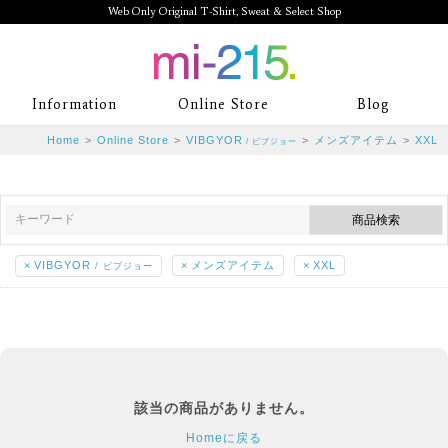
Web Only Original T-Shirt, Sweat & Select Shop
mi-215. Web Only Original T-Shirt,
Information
Online Store
Blog
Sweat & Select Shop mi-215. Tシャ
Home
>
Online Store
>
VIBGYOR
>
メンズアイテム
>
XXL
/ ビブジョー
ツを中心としたカジュアルスタイルブ
ランド専門通販
×
VIBGYOR
×
メンズアイテム
×
XXL
/ ビブジョー
該当の商品がありません。
Homeに戻る