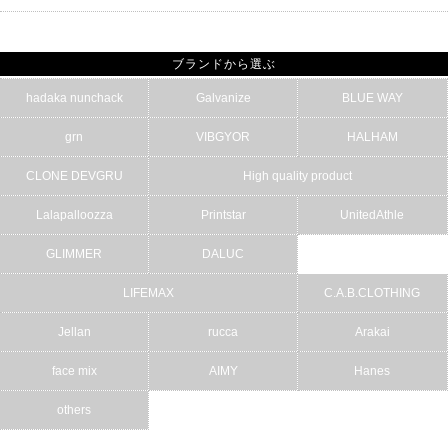
ブランドから選ぶ
hadaka nunchack
Galvanize
BLUE WAY
grn
VIBGYOR
HALHAM
CLONE DEVGRU
High quality product
Lalapalloozza
Printstar
UnitedAthle
GLIMMER
DALUC
LIFEMAX
C.A.B.CLOTHING
Jellan
rucca
Arakai
face mix
AIMY
Hanes
others