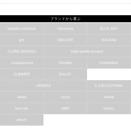
ブランドから選ぶ
hadaka nunchack
Galvanize
BLUE WAY
grn
VIBGYOR
HALHAM
CLONE DEVGRU
High quality product
Lalapalloozza
Printstar
UnitedAthle
GLIMMER
DALUC
LIFEMAX
C.A.B.CLOTHING
Jellan
rucca
Arakai
face mix
AIMY
Hanes
others