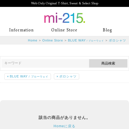
Web Only Original T-Shirt, Sweat & Select Shop
mi-215. Web Only Original T-Shirt,
Information
Online Store
Blog
Sweat & Select Shop mi-215. Tシャ
Home
>
Online Store
>
BLUE WAY
>
ポロシャツ
/ ブルーウェイ
ツを中心としたカジュアルスタイルブ
ランド専門通販
×
BLUE WAY
×
ポロシャツ
/ ブルーウェイ
該当の商品がありません。
Homeに戻る