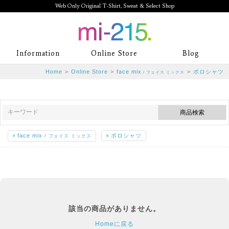
Web Only Original T-Shirt, Sweat & Select Shop
mi-215. Web Only Original T-Shirt,
Information
Online Store
Blog
Sweat & Select Shop mi-215. Tシャ
Home
>
Online Store
>
face mix
>
ポロシャツ
/ フェイス ミックス
ツを中心としたカジュアルスタイルブ
ランド専門通販
×
face mix
×
ポロシャツ
/ フェイス ミックス
該当の商品がありません。
Homeに戻る