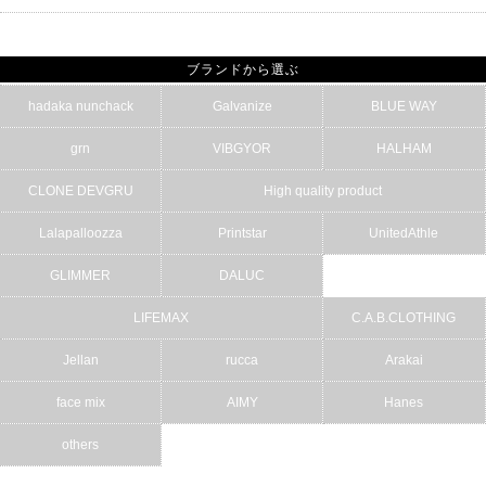
ブランドから選ぶ
hadaka nunchack
Galvanize
BLUE WAY
grn
VIBGYOR
HALHAM
CLONE DEVGRU
High quality product
Lalapalloozza
Printstar
UnitedAthle
GLIMMER
DALUC
LIFEMAX
C.A.B.CLOTHING
Jellan
rucca
Arakai
face mix
AIMY
Hanes
others