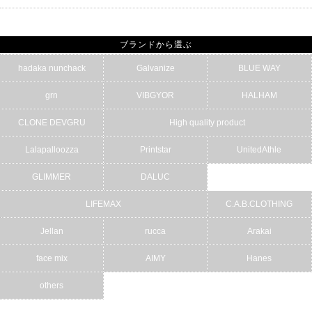
ブランドから選ぶ
hadaka nunchack
Galvanize
BLUE WAY
grn
VIBGYOR
HALHAM
CLONE DEVGRU
High quality product
Lalapalloozza
Printstar
UnitedAthle
GLIMMER
DALUC
LIFEMAX
C.A.B.CLOTHING
Jellan
rucca
Arakai
face mix
AIMY
Hanes
others