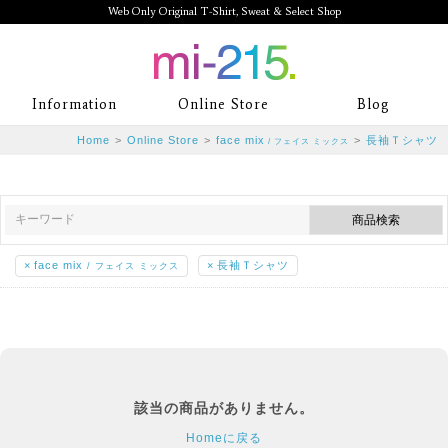
Web Only Original T-Shirt, Sweat & Select Shop
mi-215. Web Only Original T-Shirt,
Information
Online Store
Blog
Sweat & Select Shop mi-215. Tシャ
Home
>
Online Store
>
face mix
>
長袖Ｔシャツ
/ フェイス ミックス
ツを中心としたカジュアルスタイルブ
ランド専門通販
×
face mix
×
長袖Ｔシャツ
/ フェイス ミックス
該当の商品がありません。
Homeに戻る