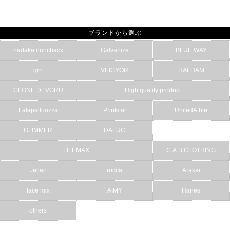
ブランドから選ぶ
hadaka nunchack
Galvanize
BLUE WAY
grn
VIBGYOR
HALHAM
CLONE DEVGRU
High quality product
Lalapalloozza
Printstar
UnitedAthle
GLIMMER
DALUC
LIFEMAX
C.A.B.CLOTHING
Jellan
rucca
Arakai
face mix
AIMY
Hanes
others