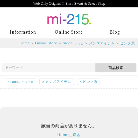
Web Only Original T-Shirt, Sweat & Select Shop
mi-215. Web Only Original T-Shirt,
Information
Online Store
Blog
Sweat & Select Shop mi-215. Tシャ
Home
>
Online Store
>
rucca
>
メンズアイテム
>
ピンク系
/ ルッカ
ツを中心としたカジュアルスタイルブ
ランド専門通販
×
rucca
×
メンズアイテム
×
ピンク系
/ ルッカ
該当の商品がありません。
Homeに戻る