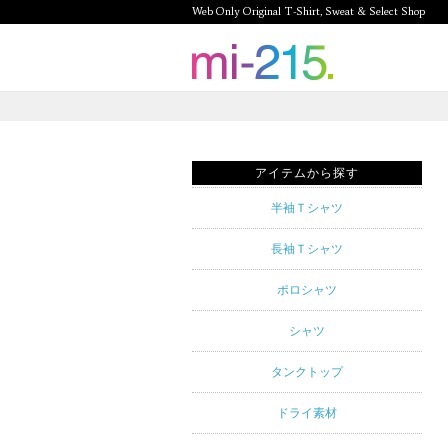
Web Only Original T-Shirt, Sweat & Select Shop
mi-215.
Web Only
Original T-
アイテムから探す
Shirt,
半袖Ｔシャツ
Sweat &
長袖Ｔシャツ
Select
ポロシャツ
Shop mi-
シャツ
215. Tシャ
タンクトップ
ツを中心と
ドライ素材
したカジュ