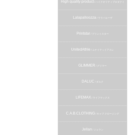
High quality product
/ ハイクオリティプロダクト
Lalapalloozza
/ ララパルーザ
Printstar
/ プリントスター
UnitedAthle
/ ユナイテッドアスレ
GLIMMER
/ グリマー
DALUC
/ ダルク
LIFEMAX
/ ライフマックス
C.A.B.CLOTHING
/ キャブ クロージング
Jellan
/ ジェラン