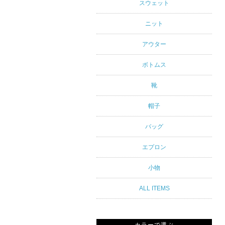
アルスタイ
スウェット
ルブランド
ニット
専門通販
アウター
ボトムス
靴
帽子
バッグ
エプロン
小物
ALL ITEMS