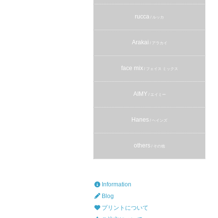
rucca
/ ルッカ
Arakai
/ アラカイ
face mix
/ フェイス ミックス
AIMY
/ エイミー
Hanes
/ ヘインズ
others
/ その他
Information
Blog
プリントについて