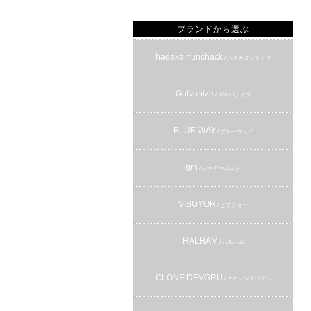
ブランドから選ぶ
hadaka nunchack
/ ハダカヌンチャク
Galvanize
/ ガルバナイズ
BLUE WAY
/ ブルーウェイ
grn
/ ジーアールエヌ
VIBGYOR
/ ビブジョー
HALHAM
/ ハルハム
CLONE DEVGRU
/ クローンデベグル