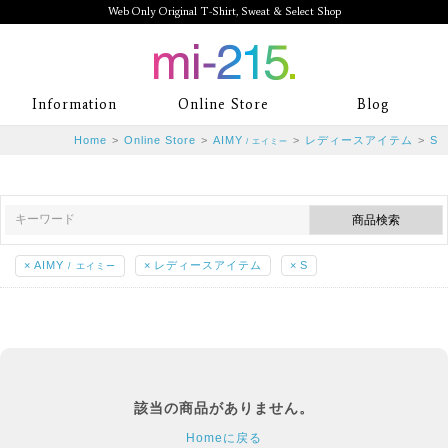
Web Only Original T-Shirt, Sweat & Select Shop
mi-215. Web Only Original T-Shirt,
Information
Online Store
Blog
Sweat & Select Shop mi-215. Tシャ
Home
>
Online Store
>
AIMY
>
レディースアイテム
>
S
/ エイミー
ツを中心としたカジュアルスタイルブ
ランド専門通販
×
AIMY
×
レディースアイテム
×
S
/ エイミー
該当の商品がありません。
Homeに戻る