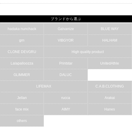
ブランドから選ぶ
hadaka nunchack
Galvanize
BLUE WAY
grn
VIBGYOR
HALHAM
CLONE DEVGRU
High quality product
Lalapalloozza
Printstar
UnitedAthle
GLIMMER
DALUC
LIFEMAX
C.A.B.CLOTHING
Jellan
rucca
Arakai
face mix
AIMY
Hanes
others