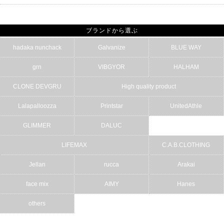
ブランドから選ぶ
hadaka nunchack
Galvanize
BLUE WAY
grn
VIBGYOR
HALHAM
CLONE DEVGRU
High quality product
Lalapalloozza
Printstar
UnitedAthle
GLIMMER
DALUC
LIFEMAX
C.A.B.CLOTHING
Jellan
rucca
Arakai
face mix
AIMY
Hanes
others