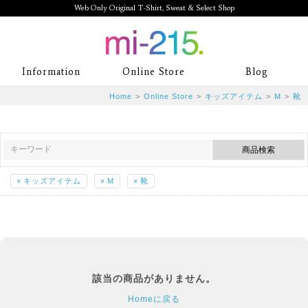
Web Only Original T-Shirt, Sweat & Select Shop
mi-215. Web Only Original T-Shirt,
Information
Online Store
Blog
Sweat & Select Shop mi-215. Tシャ
Home
>
Online Store
>
キッズアイテム
>
M
>
靴
ツを中心としたカジュアルスタイルブ
ランド専門通販
×
キッズアイテム
×
M
×
靴
該当の商品がありません。
Homeに戻る