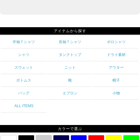
アイテムから探す
半袖Ｔシャツ
長袖Ｔシャツ
ポロシャツ
シャツ
タンクトップ
ドライ素材
スウェット
ニット
アウター
ボトムス
靴
帽子
バッグ
エプロン
小物
ALL ITEMS
カラーで選ぶ