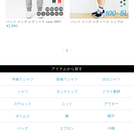
パンツ メンズ レディース sale DRY
パンツ メンズ レディース シンプル
¥1,990
スウェット シンプル チーム サークル
チーム サークル 無地 ダンス 春 夏 ド
無地 あったか おしゃれ 秋 冬 服 ドラ
ライ ゆったり 4.4oz DRY UVカット
イ スウェットパンツ ゆったり 巣ごも
紫外線対策 吸汗速乾 ジム ウォーキン
り 7.7oz
グ ランニング マラソン スポーツ ア
ウトドア 運動 服 薄手 涼しい 紫外線
カット 日除け 海 キャンプ SALE
1
％OFF
アイテムから探す
半袖Ｔシャツ
長袖Ｔシャツ
ポロシャツ
シャツ
タンクトップ
ドライ素材
スウェット
ニット
アウター
ボトムス
靴
帽子
バッグ
エプロン
小物