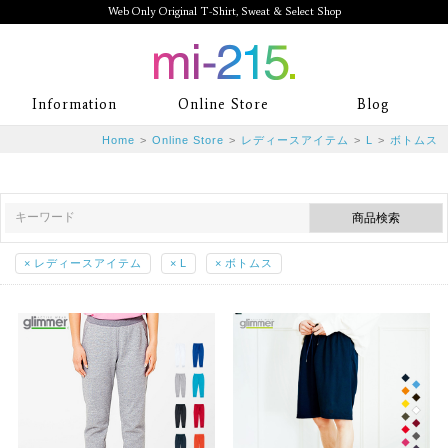
Web Only Original T-Shirt, Sweat & Select Shop
mi-215. Web Only Original T-Shirt,
Information
Online Store
Blog
Sweat & Select Shop mi-215. Tシャ
Home
>
Online Store
>
レディースアイテム
>
L
>
ボトムス
ツを中心としたカジュアルスタイルブ
ランド専門通販
×
レディースアイテム
×
L
×
ボトムス