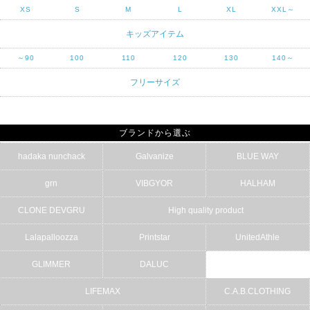
XS
S
M
L
XL
XXL～
キッズアイテム
～90
100
110
120
130
140～
フリーサイズ
ブランドから選ぶ
hadaka nunchack
Galvanize
BLUE WAY
grn
VIBGYOR
HALHAM
CLONE DEVGRU
High quality product
Lalapalloozza
Printstar
UnitedAthle
GLIMMER
DALUC
LIFEMAX
C.A.B.CLOTHING