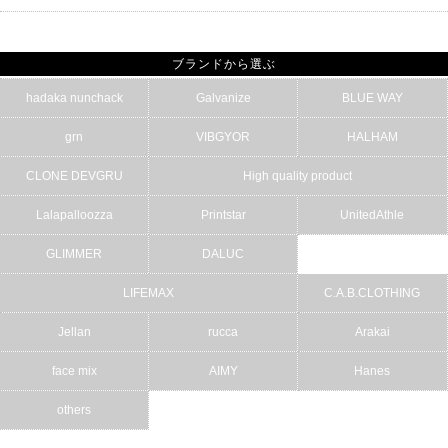
ブランドから選ぶ
hadaka nunchack
Galvanize
BLUE WAY
grn
VIBGYOR
HALHAM
CLONE DEVGRU
High quality product
Lalapalloozza
Printstar
UnitedAthle
GLIMMER
DALUC
LIFEMAX
C.A.B.CLOTHING
Jellan
rucca
Arakai
face mix
AIMY
Hanes
others