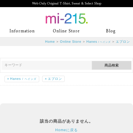
Web Only Original T-Shirt, Sweat & Select Shop
mi-215. Web Only Original T-Shirt,
Information
Online Store
Blog
Sweat & Select Shop mi-215. Tシャ
Home
>
Online Store
>
Hanes
>
エプロン
/ ヘインズ
ツを中心としたカジュアルスタイルブ
ランド専門通販
×
Hanes
×
エプロン
/ ヘインズ
該当の商品がありません。
Homeに戻る