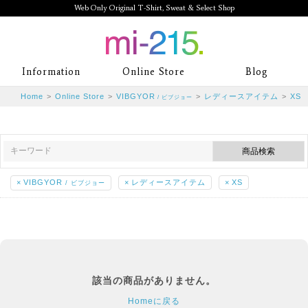
Web Only Original T-Shirt, Sweat & Select Shop
mi-215. Web Only Original T-Shirt,
Information
Online Store
Blog
Sweat & Select Shop mi-215. Tシャ
Home
>
Online Store
>
VIBGYOR
>
レディースアイテム
>
XS
/ ビブジョー
ツを中心としたカジュアルスタイルブ
ランド専門通販
×
VIBGYOR
×
レディースアイテム
×
XS
/ ビブジョー
該当の商品がありません。
Homeに戻る