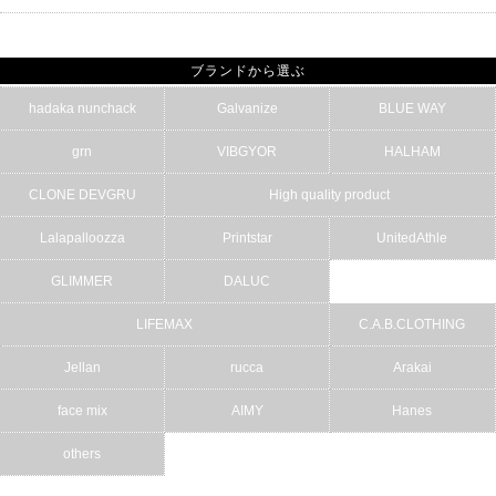
ブランドから選ぶ
hadaka nunchack
Galvanize
BLUE WAY
grn
VIBGYOR
HALHAM
CLONE DEVGRU
High quality product
Lalapalloozza
Printstar
UnitedAthle
GLIMMER
DALUC
LIFEMAX
C.A.B.CLOTHING
Jellan
rucca
Arakai
face mix
AIMY
Hanes
others