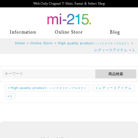
Web Only Original T-Shirt, Sweat & Select Shop
mi-215. Web Only Original T-Shirt,
Information
Online Store
Blog
Sweat & Select Shop mi-215. Tシャ
Home
>
Online Store
>
High quality product
>
/ ハイクオリティプロダクト
ツを中心としたカジュアルスタイルブ
レディースアイテム
>
L
ランド専門通販
×
High quality product
×
レディースアイテム
/ ハイクオリティプロダクト
×
L