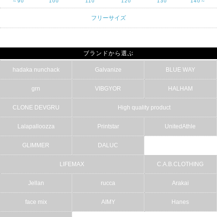
～90
100
110
120
130
140～
フリーサイズ
ブランドから選ぶ
hadaka nunchack
Galvanize
BLUE WAY
grn
VIBGYOR
HALHAM
CLONE DEVGRU
High quality product
Lalapalloozza
Printstar
UnitedAthle
GLIMMER
DALUC
LIFEMAX
C.A.B.CLOTHING
Jellan
rucca
Arakai
face mix
AIMY
Hanes