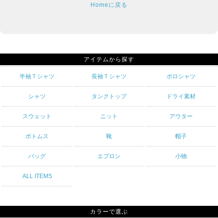
Homeに戻る
アイテムから探す
半袖Ｔシャツ
長袖Ｔシャツ
ポロシャツ
シャツ
タンクトップ
ドライ素材
スウェット
ニット
アウター
ボトムス
靴
帽子
バッグ
エプロン
小物
ALL ITEMS
カラーで選ぶ