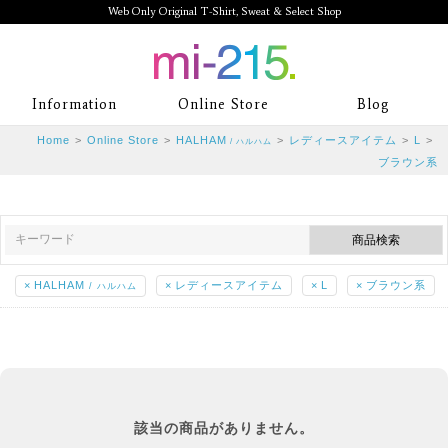
Web Only Original T-Shirt, Sweat & Select Shop
mi-215. Web Only Original T-Shirt,
Information
Online Store
Blog
Sweat & Select Shop mi-215. Tシャ
Home
>
Online Store
>
HALHAM
>
レディースアイテム
>
L
>
/ ハルハム
ツを中心としたカジュアルスタイルブ
ブラウン系
ランド専門通販
×
HALHAM
×
レディースアイテム
×
L
×
ブラウン系
/ ハルハム
該当の商品がありません。