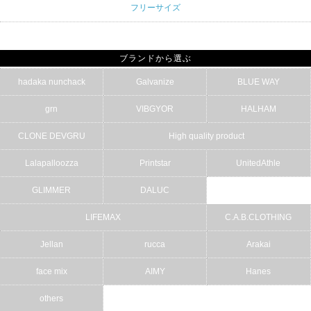
フリーサイズ
ブランドから選ぶ
hadaka nunchack
Galvanize
BLUE WAY
grn
VIBGYOR
HALHAM
CLONE DEVGRU
High quality product
Lalapalloozza
Printstar
UnitedAthle
GLIMMER
DALUC
LIFEMAX
C.A.B.CLOTHING
Jellan
rucca
Arakai
face mix
AIMY
Hanes
others