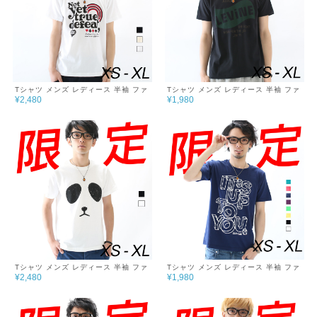
Tシャツ メンズ レディース 半袖 ファ
Tシャツ メンズ レディース 半袖 ファ
¥2,480
¥1,980
ッション トップス 綿 おもしろ オリ
ッション トップス 綿 おもしろ オリ
ジナル ロゴ アメカジ キレイ目 カジ
ジナル ロゴ アメカジ キレイ目 カジ
ュアル デザイン 通販 白 黒 ペアルッ
ュアル デザイン 通販 白 黒 ペアルッ
ク 限定 おしゃれ シンプル プリント
ク 限定 おしゃれ シンプル プリント
メッセージ 男女兼用 サイズ 服 春 夏
メッセージ 男女兼用 サイズ 服 春 夏
TRUMP
Levine
Tシャツ メンズ レディース 半袖 ファ
Tシャツ メンズ レディース 半袖 ファ
¥2,480
¥1,980
ッション トップス 綿 おもしろ オリ
ッション トップス 綿 おもしろ オリ
ジナル ロゴ アメカジ キレイ目 カジ
ジナル ロゴ アメカジ キレイ目 カジ
ュアル デザイン 通販 白 黒 ペアルッ
ュアル デザイン 通販 白 黒 青 ペアル
ク 限定 おしゃれ シンプル プリント
ック 限定 おしゃれ シンプル プリン