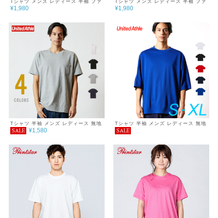
Tシャツ メンズ レディース 半袖 ファ
Tシャツ メンズ レディース 半袖 ファ
¥1,980
¥1,980
ッション トップス 綿 おもしろ オリ
ッション トップス 綿 おもしろ オリ
ジナル ロゴ アメカジ キレイ目 カジ
ジナル ロゴ アメカジ キレイ目 カジ
ュアル デザイン 通販 白 黒 ペアルッ
ュアル デザイン 通販 白 黒 ペアルッ
ク 限定 おしゃれ シンプル プリント
ク 限定 おしゃれ シンプル プリント
メッセージ 男女兼用 サイズ 服 春 夏
メッセージ 男女兼用 サイズ 服 春 夏
1963
TOUCH OF LOVE
Tシャツ 半袖 メンズ レディース 無地
Tシャツ 半袖 メンズ レディース 無地
¥1,580
SALE
SALE
オーセンティック スーパーヘヴィーウ
ドライ アスレチックＴシャツ シンプ
ェイトポケット付Ｔシャツ シンプル
ル おしゃれ 重ね着 春 夏 4.1oz クル
おしゃれ 重ね着 春 夏 秋 7.1oz
ーネック ティーシャツ