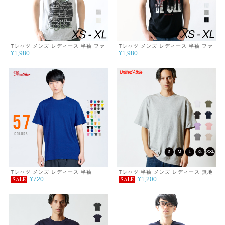
Tシャツ メンズ レディース 半袖 ファ
Tシャツ メンズ レディース 半袖 ファ
¥1,980
¥1,980
ッション トップス 綿 おもしろ オリ
ッション トップス 綿 おもしろ オリ
ジナル ロゴ アメカジ キレイ目 カジ
ジナル ロゴ アメカジ キレイ目 カジ
ュアル デザイン 通販 白 黒 ペアルッ
ュアル デザイン 通販 白 黒 ペアルッ
ク 限定 おしゃれ シンプル プリント
ク 限定 おしゃれ シンプル プリント
メッセージ 男女兼用 サイズ 服 春 夏
メッセージ 男女兼用 サイズ 服 春 夏
JUSTICE?
SPOIL
Tシャツ メンズ レディース 半袖
Tシャツ 半袖 メンズ レディース 無地
¥720
¥1,200
SALE
SALE
5.6oz ヘビーウェイトTシャツ
オープンエンド ヘヴィーウェイトＴシ
ャツ シンプル おしゃれ 重ね着 春 夏
秋 6.0oz