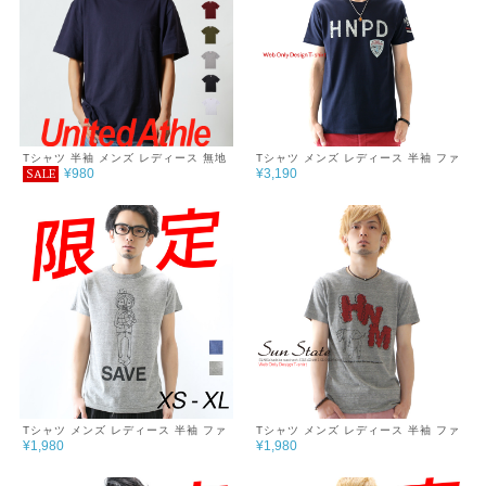
Tシャツ 半袖 メンズ レディース 無地
Tシャツ メンズ レディース 半袖 ファ
¥980
¥3,190
SALE
ハイクオリティーTシャツ ポケット付
ッション トップス 綿 おもしろ オリ
シンプル 重ね着 おしゃれ 春 夏 5.6
ジナル ロゴ アメカジ キレイ目 カジ
オンス
ュアル デザイン 通販 白 黒 青 ペアル
ック 限定 おしゃれ シンプル プリン
ト メッセージ 男女兼用 サイズ 服 春
夏 HNPD
Tシャツ メンズ レディース 半袖 ファ
Tシャツ メンズ レディース 半袖 ファ
¥1,980
¥1,980
ッション トップス 綿 おもしろ オリ
ッション トップス 綿 おもしろ オリ
ジナル ロゴ アメカジ キレイ目 カジ
ジナル ロゴ アメカジ キレイ目 カジ
ュアル デザイン 通販 白 黒 青 ペアル
ュアル デザイン 通販 白 黒 青 ペアル