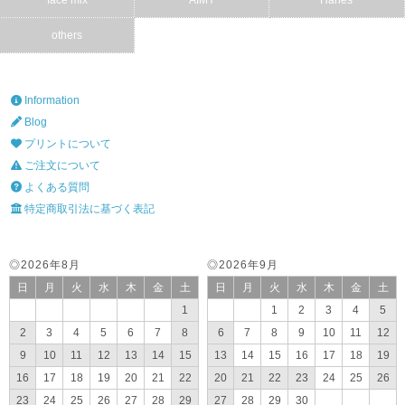
face mix
AIMY
Hanes
others
Information
Blog
プリントについて
ご注文について
よくある質問
特定商取引法に基づく表記
◎2026年8月
◎2026年9月
日
月
火
水
木
金
土
日
月
火
水
木
金
土
1
1
2
3
4
5
2
3
4
5
6
7
8
6
7
8
9
10
11
12
9
10
11
12
13
14
15
13
14
15
16
17
18
19
16
17
18
19
20
21
22
20
21
22
23
24
25
26
23
24
25
26
27
28
29
27
28
29
30