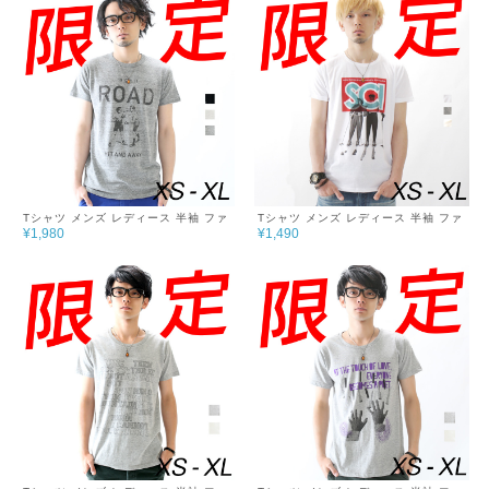
ック 限定 おしゃれ シンプル プリン
ック 限定 おしゃれ シンプル プリン
ト メッセージ 男女兼用 サイズ 服 春
ト メッセージ 男女兼用 サイズ 服 春
夏 SAVE
夏 sunstate
Tシャツ メンズ レディース 半袖 ファ
Tシャツ メンズ レディース 半袖 ファ
¥1,980
¥1,490
ッション トップス 綿 おもしろ オリ
ッション トップス 綿 おもしろ オリ
ジナル ロゴ アメカジ キレイ目 カジ
ジナル ロゴ アメカジ キレイ目 カジ
ュアル デザイン 通販 白 黒 青 ペアル
ュアル デザイン 通販 白 黒 ペアルッ
ック 限定 おしゃれ シンプル プリン
ク 限定 おしゃれ シンプル プリント
ト メッセージ 男女兼用 サイズ 服 春
メッセージ 男女兼用 サイズ 服 春 夏
夏 ROAD
SCI