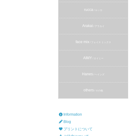
rucca
/ ルッカ
Arakai
/ アラカイ
face mix
/ フェイス ミックス
AIMY
/ エイミー
Hanes
/ ヘインズ
others
/ その他
Information
Blog
プリントについて