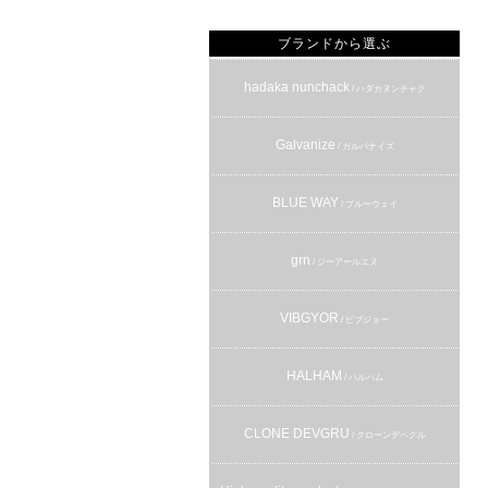
ブランドから選ぶ
hadaka nunchack
/ ハダカヌンチャク
Galvanize
/ ガルバナイズ
BLUE WAY
/ ブルーウェイ
grn
/ ジーアールエヌ
VIBGYOR
/ ビブジョー
HALHAM
/ ハルハム
CLONE DEVGRU
/ クローンデベグル