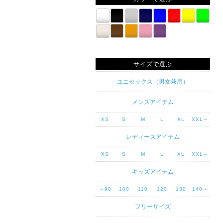
サイズで選ぶ
ユニセックス（男女兼用）
メンズアイテム
XS
S
M
L
XL
XXL～
レディースアイテム
XS
S
M
L
XL
XXL～
キッズアイテム
～90
100
110
120
130
140～
フリーサイズ