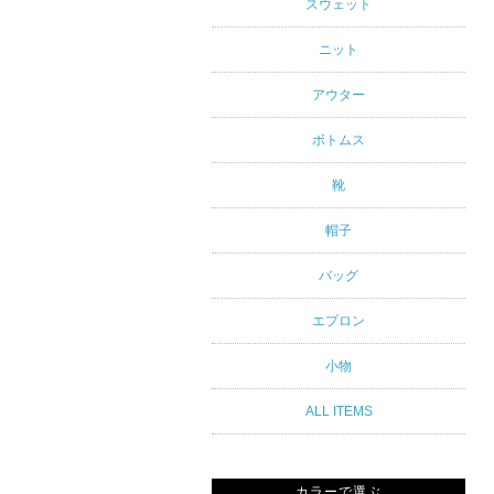
アルスタイ
スウェット
ルブランド
ニット
専門通販
アウター
ボトムス
靴
帽子
バッグ
エプロン
小物
ALL ITEMS
カラーで選ぶ