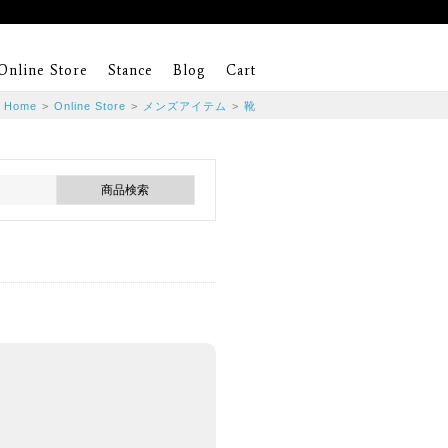
Online Store
Stance
Blog
Cart
Home
>
Online Store
>
メンズアイテム
>
靴
。