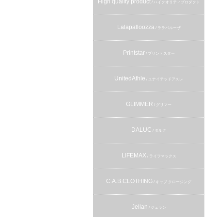
High quality product
/ ハイクオリティプロダクト
Lalapalloozza
/ ララパルーザ
Printstar
/ プリントスター
UnitedAthle
/ ユナイテッドアスレ
GLIMMER
/ グリマー
DALUC
/ ダルク
LIFEMAX
/ ライフマックス
C.A.B.CLOTHING
/ キャブ クロージング
Jellan
/ ジェラン