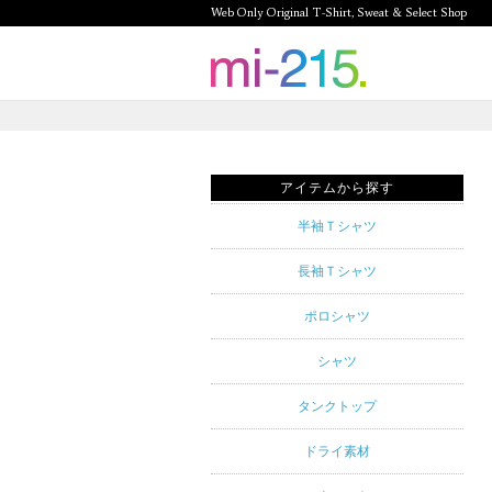
Web Only Original T-Shirt, Sweat & Select Shop
mi-215.
Web Only
Original T-
アイテムから探す
Shirt,
半袖Ｔシャツ
Sweat &
長袖Ｔシャツ
Select
ポロシャツ
Shop mi-
シャツ
215. Tシャ
タンクトップ
ツを中心と
ドライ素材
したカジュ