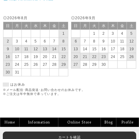
◎2026年8月
◎2026年9月
日
月
火
水
木
金
土
日
月
火
水
木
金
土
1
1
2
3
4
5
2
3
4
5
6
7
8
6
7
8
9
10
11
12
9
10
11
12
13
14
15
13
14
15
16
17
18
19
16
17
18
19
20
21
22
20
21
22
23
24
25
26
23
24
25
26
27
28
29
27
28
29
30
30
31
はお休み
※メール配信･商品発送･お問い合わせのお休みです。
※ご注文は年中無休で承っています。
Home
Information
Online Store
Blog
Profile
カートを確認