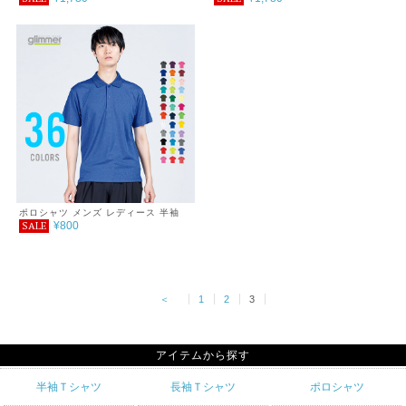
ロシャツ（ボタンダウン） 5XL
ケット付きポロシャツ（ボタンダウ
ン）
ポロシャツ メンズ レディース 半袖
¥800
SALE
4.4オンス ドライポロシャツ 3L～5L
＜
1
2
3
アイテムから探す
半袖Ｔシャツ
長袖Ｔシャツ
ポロシャツ