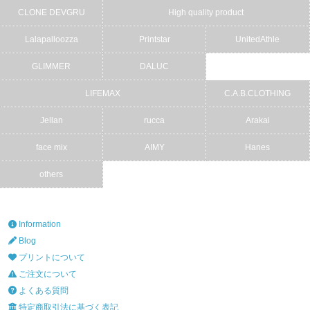
CLONE DEVGRU
High quality product
Lalapalloozza
Printstar
UnitedAthle
GLIMMER
DALUC
LIFEMAX
C.A.B.CLOTHING
Jellan
rucca
Arakai
face mix
AIMY
Hanes
others
Information
Blog
プリントについて
ご注文について
よくある質問
特定商取引法に基づく表記