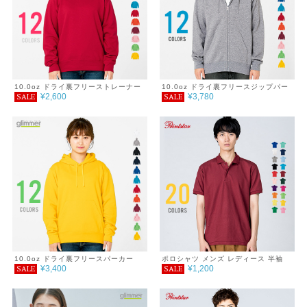
10.0oz ドライ裏フリーストレーナー
10.0oz ドライ裏フリースジップパー
¥2,600
¥3,780
SALE
SALE
4L～5L
カー 4L～5L
10.0oz ドライ裏フリースパーカー
ポロシャツ メンズ レディース 半袖
¥3,400
¥1,200
SALE
SALE
4L～5L
5.8オンス T/Cポロシャツ(ポケット無
し) 3L～5L