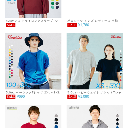
4.4オンス ドライロングスリーブTシ
ポロシャツ メンズ レディース 半袖
¥1,780
SALE
SALE
ャツ 6L～7L
4.7オンス スペシャルドライ鹿の子 ポ
ケット付きポロシャツ（ボタンダウ
ン）
5.0oz ベーシックTシャツ 2XL～3XL
5.6oz ヘビーウェイト ポケットTシャ
¥690
¥1,090
SALE
SALE
ツ 2XL～3XL