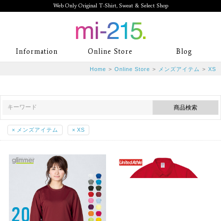
Web Only Original T-Shirt, Sweat & Select Shop
mi-215. Web Only Original T-Shirt,
Information
Online Store
Blog
Sweat & Select Shop mi-215. Tシャ
Home
>
Online Store
>
メンズアイテム
>
XS
ツを中心としたカジュアルスタイルブ
ランド専門通販
×
メンズアイテム
×
XS