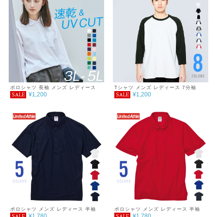
ポロシャツ 長袖 メンズ レディース
Tシャツ メンズ レディース 7分袖
¥1,200
¥1,200
SALE
SALE
無地 吸汗 速乾 ドライ ポロシャツ ポ
5.6oz ヘビーウェイトベースボールT
ケット付 スポーツ シンプル おしゃれ
シャツ 2XL 3XL
紫外線対策 UVカット クールビズ 通
学 通勤 ゴルフ 服 4.4オンス
ポロシャツ メンズ レディース 半袖
ポロシャツ メンズ レディース 半袖
¥1,780
¥1,780
SALE
SALE
4.7オンス スペシャルドライ鹿の子ポ
4.7オンス スペシャルドライ鹿の子 ポ