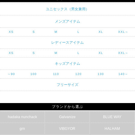
ユニセックス（男女兼用）
メンズアイテム
XS
S
M
L
XL
XXL～
レディースアイテム
XS
S
M
L
XL
XXL～
キッズアイテム
～90
100
110
120
130
140～
フリーサイズ
ブランドから選ぶ
hadaka nunchack
Galvanize
BLUE WAY
grn
VIBGYOR
HALHAM