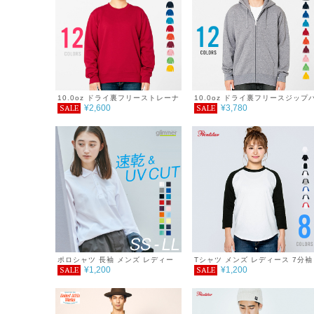
10.0oz ドライ裏フリーストレーナ
10.0oz ドライ裏フリースジップ
¥2,600
¥3,780
SALE
SALE
ー
ーカー
ポロシャツ 長袖 メンズ レディー
Tシャツ メンズ レディース 7分袖
¥1,200
¥1,200
SALE
SALE
ス 無地 吸汗 速乾 ドライ ポロシャ
5.6oz ヘビーウェイトベースボー
ツ ポケット付 スポーツ シンプル
ルTシャツ
おしゃれ 紫外線対策 UVカット ク
ールビズ 通学 通勤 ゴルフ 服 4.4
オンス