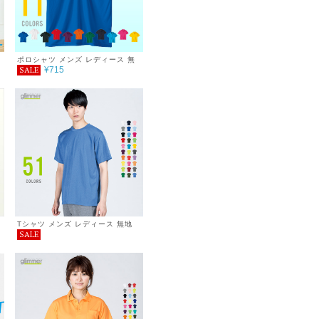
ポロシャツ メンズ レディース 無
¥715
SALE
春
地 半袖 3.5oz インターロックド
ライポロシャツ
Tシャツ メンズ レディース 無地
SALE
シンプル 薄手 涼しい 吸汗速乾
UVカット 日除け ドライ DRY 4.4
オンス スポーツ カラー 紫外線対
策 服 春 夏 ゆったり 体型カバー
コンパクト アウトドア スポーツ
ランニング マラソン 運動会 ジム
ウォーキング SALE ％OFF ミッ
クスカラー