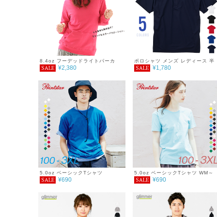
％OFF glimmer グリマー ドライ
スタンドジップジャケット 4.4オ
ンス
8.4oz フーデッドライトパーカ
ポロシャツ メンズ レディース 半
¥2,380
¥1,780
SALE
SALE
袖 4.7オンス スペシャルドライ鹿
の子ポロシャツ（ボタンダウン）
XXL～XXXXL
5.0oz ベーシックTシャツ
5.0oz ベーシックTシャツ WM～
¥690
¥690
SALE
SALE
WL