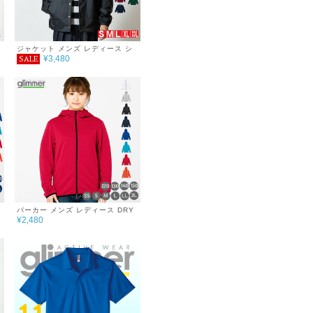
ジャケット メンズ レディース シ
¥3,480
SALE
ツ
ンプル チーム サークル 無地 おし
ゃれ シンプル 秋 冬 服 ナイロン
コーチジャケット 裏地付き
パーカー メンズ レディース DRY
¥2,480
スウェット シンプル チーム サー
クル 無地 あったか おしゃれ 秋 冬
服 ジップパーカー 7.7oz