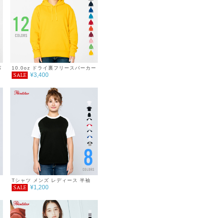
パ
10.0oz ドライ裏フリースパーカー
¥3,400
SALE
Tシャツ メンズ レディース 半袖
¥1,200
SALE
5.6oz ヘビーウェイトラグランTシ
ャツ