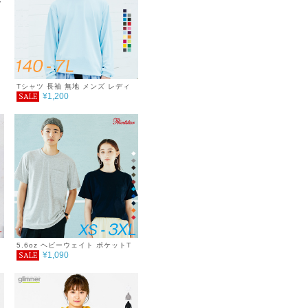
Tシャツ 長袖 無地 メンズ レディ
¥1,200
SALE
ース キッズ 吸汗速乾 DRY シンプ
ル 紫外線対策 UVカット サイズ
ダンス ウォーキング フィットネス
ジム トレーニング 介護 運動会 服
4.4オンス SALE ％OFF アウトド
ア キャンプ 海 フェス キャンプ レ
ジャー 春 夏 秋 冬 秋ファッション
GLIMMER グリマー ドライロング
スリーブTシャツ
5.6oz ヘビーウェイト ポケットT
¥1,090
SALE
シャツ