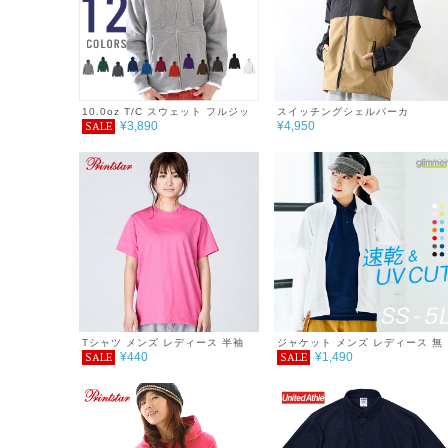
10.0oz T/C スウェット フルジッ
スイッチングシェルパーカ
¥3,890
¥4,950
SALE
プパーカ 無地 メンズ レディース
シンプル おしゃれ 秋冬 裏起毛
Tシャツ メンズ レディース 半袖
ジャケット メンズ レディース 無
¥440
¥1,490
SALE
SALE
4.0オンス ライトウェイトTシャツ
地 シンプル 薄手 涼しい 吸汗速乾
UVカット UVパーカー 日除け
DRY スポーツ 羽織り カラー 紫
線対策 服 春 夏 秋 ファッション
ゆったり 体型カバー コンパクト
アウトドア 海 キャンプ スポーツ
運動会 ジム ウォーキング SALE