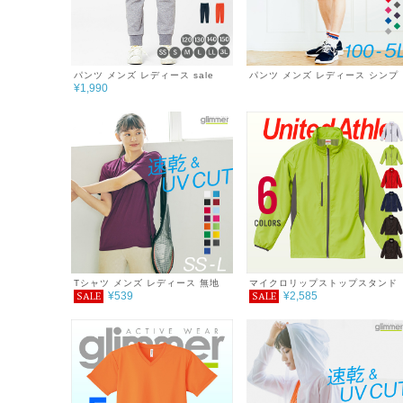
パンツ メンズ レディース sale
パンツ メンズ レディース シンプ
¥1,990
DRY スウェット シンプル チーム
ル チーム サークル 無地 ダンス 
サークル 無地 あったか おしゃれ
夏 ドライ ゆったり 4.4oz DRY
秋 冬 服 ドライ スウェットパンツ
UVカット 紫外線対策 吸汗速乾 ジ
ゆったり 巣ごもり 7.7oz
ム ウォーキング ランニング マラ
ソン スポーツ アウトドア 運動 服
薄手 涼しい 紫外線カット 日除け
海 キャンプ SALE ％OFF
Tシャツ メンズ レディース 無地
マイクロリップストップスタンド
¥539
¥2,585
SALE
SALE
半袖 3.5oz インターロックドライ
ジャケット（裏地付）
Tシャツ