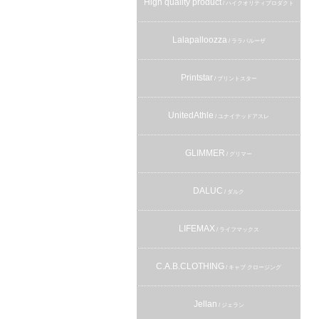
High quality product
/ ハイクオリティプロダクト
Lalapalloozza
/ ララパルーザ
Printstar
/ プリントスター
UnitedAthle
/ ユナイテッドアスレ
GLIMMER
/ グリマー
DALUC
/ ダルク
LIFEMAX
/ ライフマックス
C.A.B.CLOTHING
/ キャブ クロージング
Jellan
/ ジェラン