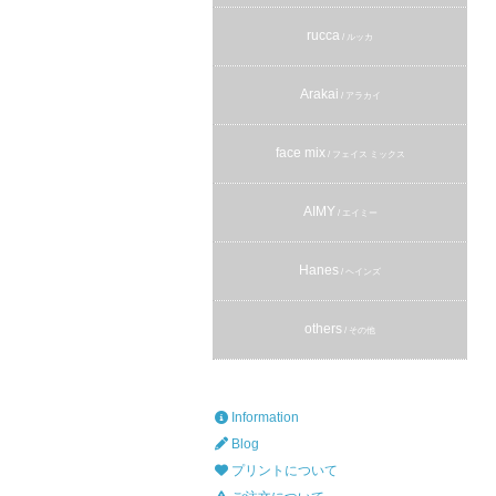
rucca
/ ルッカ
Arakai
/ アラカイ
face mix
/ フェイス ミックス
AIMY
/ エイミー
Hanes
/ ヘインズ
others
/ その他
Information
Blog
プリントについて