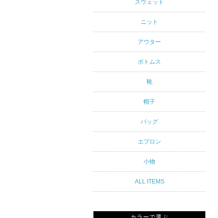
アルスタイ
スウェット
ルブランド
ニット
専門通販
アウター
ボトムス
靴
帽子
バッグ
エプロン
小物
ALL ITEMS
カラーで選ぶ