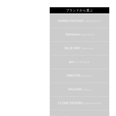
ブランドから選ぶ
hadaka nunchack
/ ハダカヌンチャク
Galvanize
/ ガルバナイズ
BLUE WAY
/ ブルーウェイ
grn
/ ジーアールエヌ
VIBGYOR
/ ビブジョー
HALHAM
/ ハルハム
CLONE DEVGRU
/ クローンデベグル