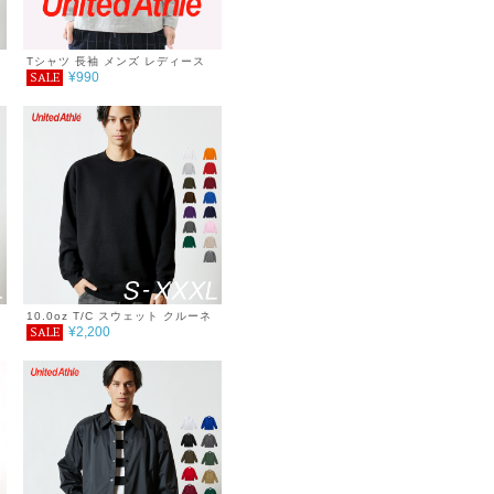
Tシャツ 長袖 メンズ レディース
¥990
SALE
無地 ロングスリーブTシャツ シン
お
プル 重ね着 おしゃれ 春 服
10.0oz T/C スウェット クルーネ
¥2,200
SALE
ック 無地 メンズ レディース シン
プル おしゃれ 秋冬 裏起毛