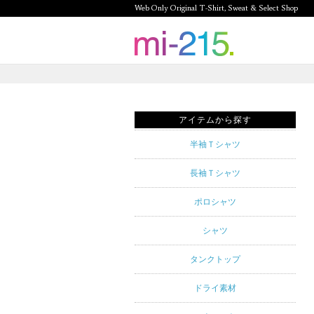
Web Only Original T-Shirt, Sweat & Select Shop
mi-215.
Web Only
Original T-
アイテムから探す
Shirt,
半袖Ｔシャツ
Sweat &
長袖Ｔシャツ
Select
ポロシャツ
Shop mi-
シャツ
215. Tシャ
タンクトップ
ツを中心と
ドライ素材
したカジュ