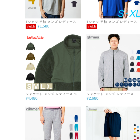
Tシャツ 半袖 メンズ レディース
Tシャツ 半袖 メンズ レディース
¥1,580
SALE
SALE
無地 オーセンティック スーパーヘ
無地 ドライ アスレチックＴシャ
ヴィーウェイトポケット付Ｔシャ
シンプル おしゃれ 重ね着 春 夏
ツ シンプル おしゃれ 重ね着 春 夏
4.1oz クルーネック ティーシャツ
秋 7.1oz
ジャケット メンズ レディース シ
ジャケット メンズ レディース
¥4,480
¥2,680
ンプル チーム サークル 無地 おし
DRY スウェット シンプル チーム
ゃれ シンプル 秋 冬 服 シープボア
サークル 無地 あったか おしゃれ
フリース スタンドジャケット 裏地
秋 冬 服 ジップジャケット 7.7oz
付
巣ごもり