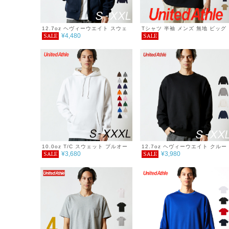
12.7oz ヘヴィーウエイト スウェ
Tシャツ 半袖 メンズ 無地 ビッグ
¥4,480
SALE
SALE
ット ジップパーカー 裏パイル 無
シルエットＴシャツ 5.6オンス S
地 メンズ レディース シンプル お
M L XL 大きいサイズ シンプル 
しゃれ 秋 冬
しゃれ 春 夏 運動会 服
10.0oz T/C スウェット プルオー
12.7oz ヘヴィーウエイト クルー
¥3,680
¥3,980
SALE
SALE
バー パーカー 無地 メンズ レディ
ネック スウェット 裏パイル 無地
ース シンプル おしゃれ 秋冬
メンズ レディース シンプル おし
ゃれ 秋 冬