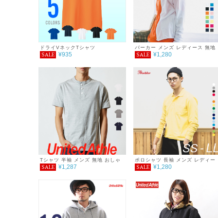
ドライVネックTシャツ
パーカー メンズ レディース 無地
¥935
¥1,280
SALE
SALE
シンプル 薄手 涼しい 吸汗速乾
UVカット UVパーカー 日除け ド
ライ DRY スポーツ 羽織り カラ
紫外線対策 服 春 夏 秋 ゆったり
体型カバー コンパクト アウトド
海 キャンプ スポーツ 運動会 ジム
ウォーキング SALE ％OFF
glimmer グリマー ドライ ジップ
パーカー 4.4オンス
Tシャツ 半袖 メンズ 無地 おしゃ
ポロシャツ 長袖 メンズ レディー
¥1,287
¥1,280
SALE
SALE
れ シンプル 5.6オンス ヘンリーネ
ス 無地 シンプル シンプルコーデ
ックTシャツ
プチプラ プチプラコーデ T/C 長
ポロシャツ ポケット付 春 秋 着回
し 着回しアイテム 服