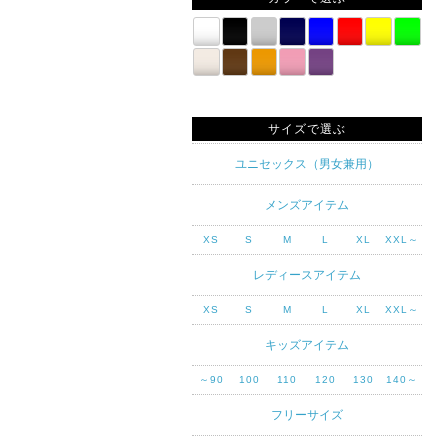
サイズで選ぶ
ユニセックス（男女兼用）
メンズアイテム
XS
S
M
L
XL
XXL～
レディースアイテム
XS
S
M
L
XL
XXL～
キッズアイテム
～90
100
110
120
130
140～
フリーサイズ