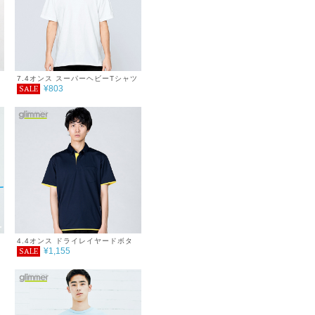
7.4オンス スーパーヘビーTシャツ
¥803
SALE
4.4オンス ドライレイヤードボタ
¥1,155
SALE
ンダウンポロシャツ
外