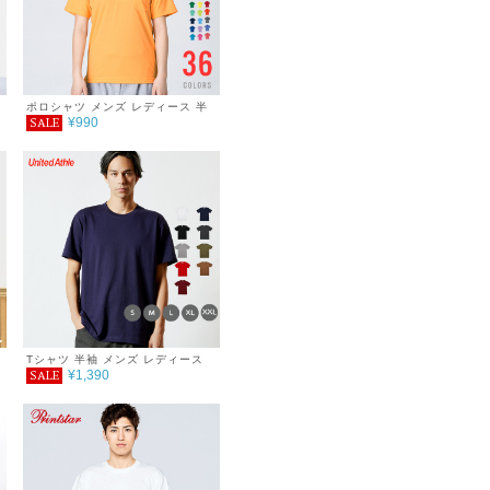
ポロシャツ メンズ レディース 半
¥990
SALE
袖 ドライポロシャツ(ポケット付)
4.4オンス SS S M L LL
ー
ア
Tシャツ 半袖 メンズ レディース
¥1,390
SALE
無地 オーセンティック スーパーヘ
袖
ヴィーウェイトＴシャツ シンプル
おしゃれ 重ね着 春 夏 秋 7.1oz