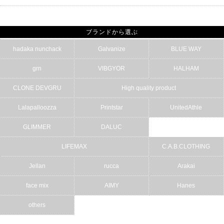
ブランドから選ぶ
hadaka nunchack
Galvanize
BLUE WAY
grn
VIBGYOR
HALHAM
CLONE DEVGRU
High quality product
Lalapalloozza
Printstar
UnitedAthle
GLIMMER
DALUC
LIFEMAX
C.A.B.CLOTHING
Jellan
rucca
Arakai
face mix
AIMY
Hanes
others