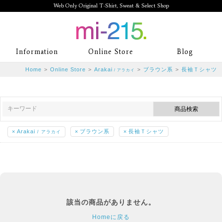
Web Only Original T-Shirt, Sweat & Select Shop
mi-215. Web Only Original T-Shirt,
Information
Online Store
Blog
Sweat & Select Shop mi-215. Tシャ
Home
>
Online Store
>
Arakai
>
ブラウン系
>
長袖Ｔシャツ
/ アラカイ
ツを中心としたカジュアルスタイルブ
ランド専門通販
×
Arakai
×
ブラウン系
×
長袖Ｔシャツ
/ アラカイ
該当の商品がありません。
Homeに戻る